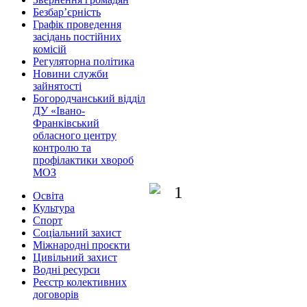
Безбар’єрність
Графік проведення
засідань постійних
комісій
Регуляторна політика
Новини служби
зайнятості
Богородчанський відділ
ДУ «Івано-
Франківський
обласного центру
контролю та
профілактики хвороб
МОЗ
Освіта
Культура
Спорт
Соціальний захист
Міжнародні проєкти
Цивільний захист
Водні ресурси
Реєстр колективних
договорів