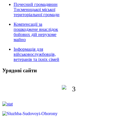
Почесний громадянин
Тисменицької міської
територіальної громади
Компенсації за
пошкоджене внаслідок
бойових дій нерухоме
майно
Інформація для
військовослужбовців,
ветеранів та іхніх сімей
Урядові сайти