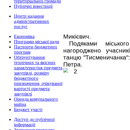
територіальної громади
Публічні інвестиції
Центр надання
адміністративних
послуг
Микієвич.
Економіка
Програми міської ради
Подяками місько
Паспорти бюджетних
нагороджено учасник
програм
танцю "Тисменичанка":
Обґрунтування
технічних та якісних
Петра.
характеристик предмета
закупівлі, розміру
бюджетного
призначення, очікуваної
вартості предмета
закупівлі
Оренда комунального
майна
Бюджет участі
Доступ до публічної
інформації
Звернення громадян