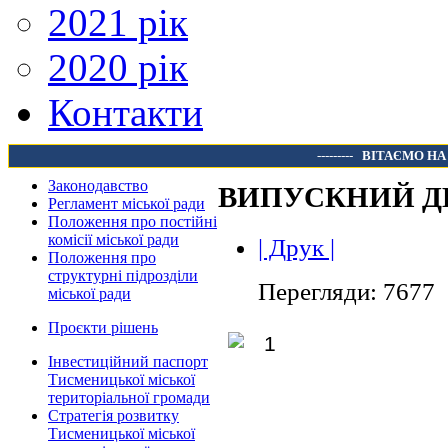
2021 рік
2020 рік
Контакти
---------
ВІТАЄМО НА
Законодавство
ВИПУСКНИЙ Д
Регламент міської ради
Положення про постійні
комісії міської ради
| Друк |
Положення про
структурні підрозділи
Перегляди: 7677
міської ради
Проєкти рішень
Інвестиційний паспорт
Тисменицької міської
територіальної громади
Стратегія розвитку
Тисменицької міської