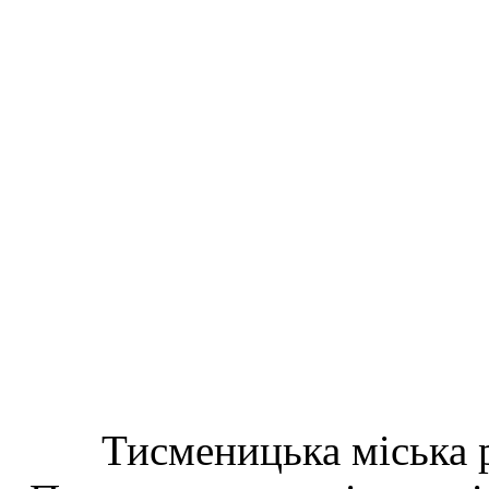
Тисменицька міська р