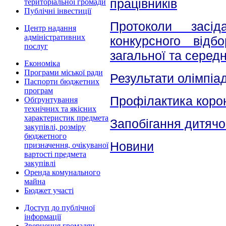
працівників
територіальної громади
Публічні інвестиції
Протоколи засі
Центр надання
адміністративних
конкурсного відб
послуг
загальної та середн
Економіка
Програми міської ради
Результати олімпіа
Паспорти бюджетних
програм
Профілактика корон
Обґрунтування
технічних та якісних
характеристик предмета
Запобігання дитяч
закупівлі, розміру
бюджетного
Новини
призначення, очікуваної
вартості предмета
закупівлі
Оренда комунального
майна
Бюджет участі
Доступ до публічної
інформації
Звернення громадян