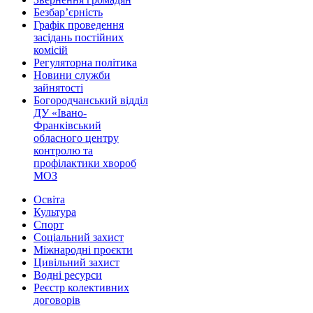
Безбар’єрність
Графік проведення
засідань постійних
комісій
Регуляторна політика
Новини служби
зайнятості
Богородчанський відділ
ДУ «Івано-
Франківський
обласного центру
контролю та
профілактики хвороб
МОЗ
Освіта
Культура
Спорт
Соціальний захист
Міжнародні проєкти
Цивільний захист
Водні ресурси
Реєстр колективних
договорів