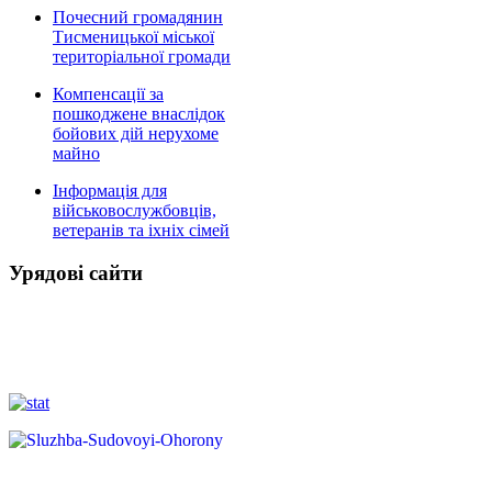
Почесний громадянин
Тисменицької міської
територіальної громади
Компенсації за
пошкоджене внаслідок
бойових дій нерухоме
майно
Інформація для
військовослужбовців,
ветеранів та іхніх сімей
Урядові сайти