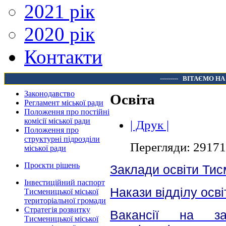
2021 рік
2020 рік
Контакти
---------
ВІТАЄМО НА
Законодавство
Освіта
Регламент міської ради
Положення про постійні
комісії міської ради
| Друк |
Положення про
структурні підрозділи
Перегляди: 29171
міської ради
Проєкти рішень
Заклади освіти Тис
Інвестиційний паспорт
Накази відділу осві
Тисменицької міської
територіальної громади
Стратегія розвитку
Вакансії
на замі
Тисменицької міської