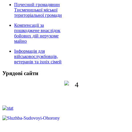
Почесний громадянин
Тисменицької міської
територіальної громади
Компенсації за
пошкоджене внаслідок
бойових дій нерухоме
майно
Інформація для
військовослужбовців,
ветеранів та іхніх сімей
Урядові сайти