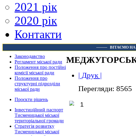
2021 рік
2020 рік
Контакти
---------
ВІТАЄМО НА
Законодавство
МЕДЖУГОРСЬК
Регламент міської ради
Положення про постійні
комісії міської ради
| Друк |
Положення про
структурні підрозділи
Перегляди: 8565
міської ради
Проєкти рішень
Інвестиційний паспорт
Тисменицької міської
територіальної громади
Стратегія розвитку
Тисменицької міської