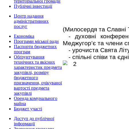
територіальної громади
Публічні інвестиції
Центр надання
адміністративних
послуг
(Милосердя та Славні 
- духовні конферен
Економіка
Програми міської ради
Меджугор’є та члени сп
Паспорти бюджетних
- урочиста Свята Літу
програм
- спільні співи та єдн
Обґрунтування
технічних та якісних
характеристик предмета
закупівлі, розміру
бюджетного
призначення, очікуваної
вартості предмета
закупівлі
Оренда комунального
майна
Бюджет участі
Доступ до публічної
інформації
Звернення громадян