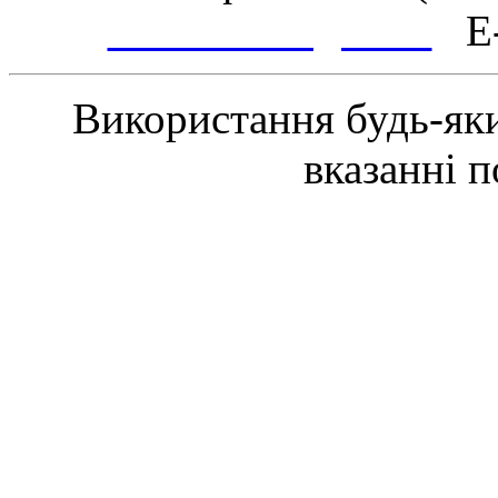
www.tsmth.gov.ua
E-
Використання будь-яки
вказанні 