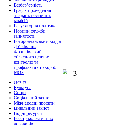
Безбар’єрність
Графік проведення
засідань постійних
комісій
Регуляторна політика
Новини служби
зайнятості
Богородчанський відділ
ДУ «Івано-
Франківський
обласного центру
контролю та
профілактики хвороб
МОЗ
Освіта
Культура
Спорт
Соціальний захист
Міжнародні проєкти
Цивільний захист
Водні ресурси
Реєстр колективних
договорів