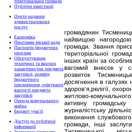
територіальної громади
Публічні інвестиції
Центр надання
адміністративних
послуг
громадянин Тисмениць
Економіка
найвищою нагородою 
Програми міської ради
громади. Звання прис
Паспорти бюджетних
територіальної громад
програм
Обґрунтування
інших країн за особли
технічних та якісних
вагомий внесок у со
характеристик предмета
розвиток Тисменицьк
закупівлі, розміру
бюджетного
досягнення в галузях н
призначення, очікуваної
здоров’я,релігії, охор
вартості предмета
житлово-комунальног
закупівлі
Оренда комунального
активну громадську 
майна
журналістську діяльніс
Бюджет участі
виконання службового
Доступ до публічної
громади, інші заслуг
інформації
Тисменицької міс
Звернення громадян