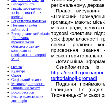
Безбар’єрність
регіональному, держав
Графік проведення
Право висування 
засідань постійних
«Почесний громадянин
комісій
Регуляторна політика
громади» мають: міськи
Новини служби
міської ради; депутат
зайнятості
трудові колективи підп
Богородчанський відділ
ДУ «Івано-
усіх форм власності; гр
Франківський
спілки, релігійні 
обласного центру
присвоєння звання 
контролю та
профілактики хвороб
міської територіально
МОЗ
Детальніша інформаці
Ознайомитись із
Освіта
Культура
https://tsmth.gov.ua/po
Спорт
teritorialnoji-gromadi
Соціальний захист
Подання приймають
Міжнародні проєкти
Цивільний захист
Галицька, 17 (відділ
Водні ресурси
Тисменицької міської ра
Реєстр колективних
договорів