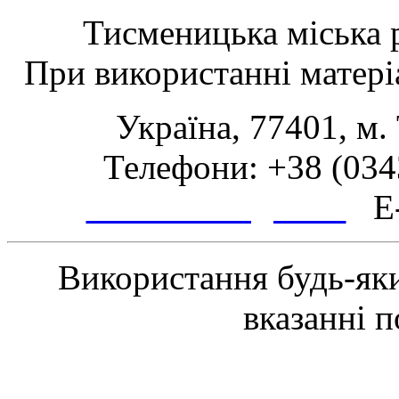
Тисменицька міська р
При використанні матеріа
Україна, 77401, м.
Телефони: +38 (0343
www.tsmth.gov.ua
E-
Використання будь-яки
вказанні 