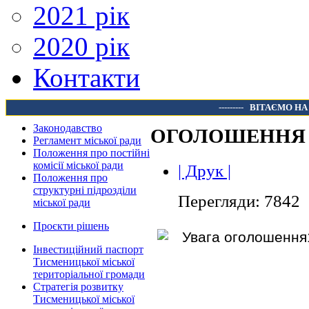
2021 рік
2020 рік
Контакти
---------
ВІТАЄМО НА
Законодавство
ОГОЛОШЕННЯ
Регламент міської ради
Положення про постійні
комісії міської ради
| Друк |
Положення про
структурні підрозділи
Перегляди: 7842
міської ради
Проєкти рішень
Інвестиційний паспорт
Тисменицької міської
територіальної громади
Стратегія розвитку
Тисменицької міської