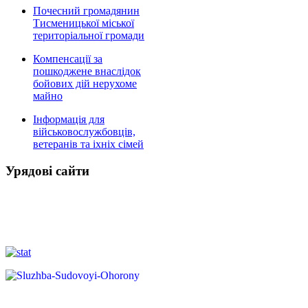
Почесний громадянин
Тисменицької міської
територіальної громади
Компенсації за
пошкоджене внаслідок
бойових дій нерухоме
майно
Інформація для
військовослужбовців,
ветеранів та іхніх сімей
Урядові сайти