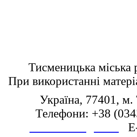
Тисменицька міська р
При використанні матеріа
Україна, 77401, м.
Телефони: +38 (0343
www.tsmth.gov.ua
E-