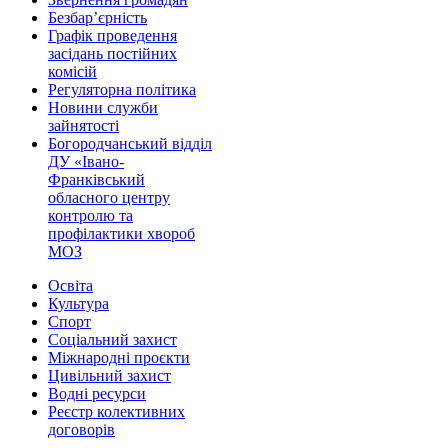
Безбар’єрність
Графік проведення
засідань постійних
комісій
Регуляторна політика
Новини служби
зайнятості
Богородчанський відділ
ДУ «Івано-
Франківський
обласного центру
контролю та
профілактики хвороб
МОЗ
Освіта
Культура
Спорт
Соціальний захист
Міжнародні проєкти
Цивільний захист
Водні ресурси
Реєстр колективних
договорів