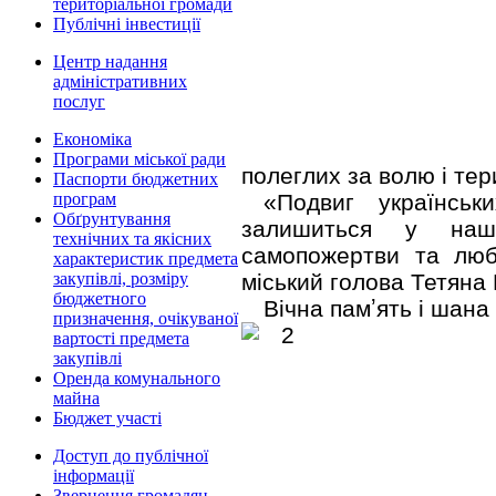
територіальної громади
Публічні інвестиції
Центр надання
адміністративних
послуг
Економіка
Програми міської ради
полеглих за волю і тер
Паспорти бюджетних
«Подвиг українськ
програм
Обґрунтування
залишиться у наші
технічних та якісних
самопожертви та любо
характеристик предмета
міський голова Тетяна
закупівлі, розміру
бюджетного
Вічна памʼять і шана
призначення, очікуваної
вартості предмета
закупівлі
Оренда комунального
майна
Бюджет участі
Доступ до публічної
інформації
Звернення громадян