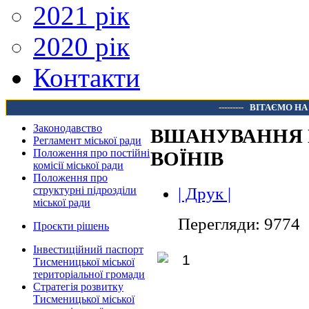
2021 рік
2020 рік
Контакти
---------
ВІТАЄМО НА
Законодавство
ВШАНУВАННЯ 
Регламент міської ради
Положення про постійні
ВОЇНІВ
комісії міської ради
Положення про
| Друк |
структурні підрозділи
міської ради
Перегляди: 9774
Проєкти рішень
Інвестиційний паспорт
Тисменицької міської
територіальної громади
Стратегія розвитку
Тисменицької міської