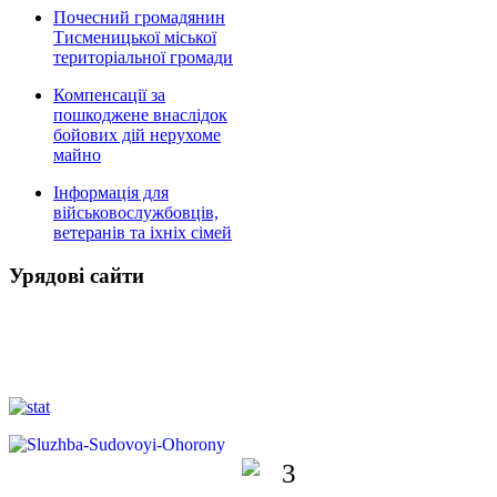
Почесний громадянин
Тисменицької міської
територіальної громади
Компенсації за
пошкоджене внаслідок
бойових дій нерухоме
майно
Інформація для
військовослужбовців,
ветеранів та іхніх сімей
Урядові сайти