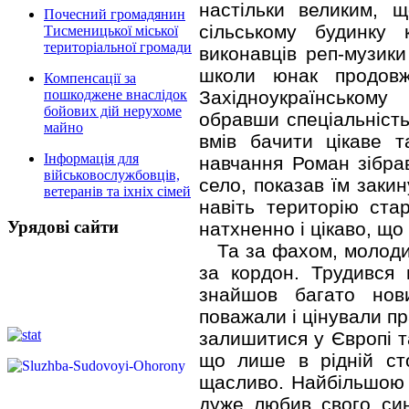
настільки великим, 
Почесний громадянин
сільському б
удинку 
Тисменицької міської
територіальної громади
виконавців реп-музики
школи юнак продовж
Компенсації за
Західноукраїнському
пошкоджене внаслідок
бойових дій нерухоме
обравши спеціальніст
майно
вмів бачити цікаве т
Інформація для
навчання Роман зібрав
військовослужбовців,
село, показав їм закин
ветеранів та іхніх сімей
навіть територію ста
Урядові сайти
натхненно і цікаво, що
Та за фахом, молоди
за кордон. Трудився 
знайшов багато нов
поважали і цінували п
залишитися у Європі т
що лише в рідній сто
щасливо. Найбільшою ц
дуже любив свого син