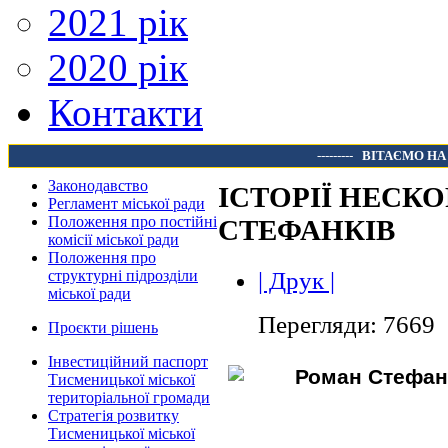
2021 рік
2020 рік
Контакти
---------
ВІТАЄМО НА
Законодавство
ІСТОРІЇ НЕСК
Регламент міської ради
Положення про постійні
СТЕФАНКІВ
комісії міської ради
Положення про
| Друк |
структурні підрозділи
міської ради
Перегляди: 7669
Проєкти рішень
Інвестиційний паспорт
Тисменицької міської
територіальної громади
Стратегія розвитку
Тисменицької міської