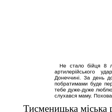
Не стало бійця 8 л
артилерійського уд
Донеччині. За день до
побратимами буде пер
тебе дуже-дуже люблю
слухався маму. Поховал
Тисменицька міська р