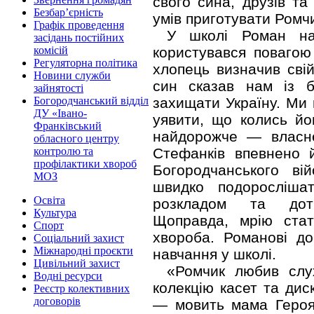
свого сина, друзів та
Безбар’єрність
умів приготувати Ромчи
Графік проведення
У школі Роман на
засідань постійних
користувався повагою 
комісій
Регуляторна політика
хлопець визначив сві
Новини служби
син сказав нам із б
зайнятості
захищати Україну. Ми п
Богородчанський відділ
ДУ «Івано-
уявити, що колись йо
Франківський
найдорожче — власн
обласного центру
Стефанків впевнено 
контролю та
профілактики хвороб
Богородчанського ві
МОЗ
швидко подоросліша
Освіта
розкладом та дотр
Культура
Щоправда, мрію стат
Спорт
хвороба. Романові до
Соціальний захист
Міжнародні проєкти
навчання у школі.
Цивільний захист
«Ромчик любив слух
Водні ресурси
колекцію касет та дис
Реєстр колективних
договорів
— мовить мама Героя