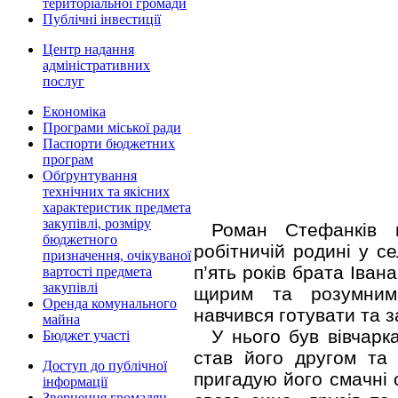
територіальної громади
Публічні інвестиції
Центр надання
адміністративних
послуг
Економіка
Програми міської ради
Паспорти бюджетних
програм
Обґрунтування
технічних та якісних
характеристик предмета
закупівлі, розміру
Роман Стефанків 
бюджетного
робітничій родині у с
призначення, очікуваної
п’ять років брата Іван
вартості предмета
закупівлі
щирим та розумним
Оренда комунального
навчився готувати та 
майна
У нього був вівчарк
Бюджет участі
став його другом т
Доступ до публічної
пригадую його смачні с
інформації
Звернення громадян