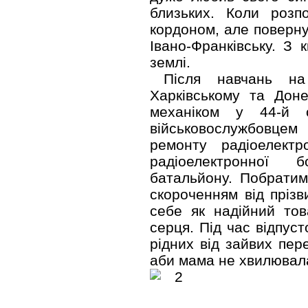
близьких. Коли розп
кордоном, але поверн
Івано-Франківську. З 
землі.
Після навчань на
Харківському та Дон
механіком у 44-й о
військовослужбовцем
ремонту радіоелектр
радіоелектронної б
батальйону. Побрати
скороченням від пріз
себе як надійний тов
серця. Під час відпуст
рідних від зайвих пер
аби мама не хвилювал