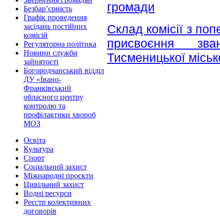
громади
Безбар’єрність
Графік проведення
Склад комісії з по
засідань постійних
комісій
присвоєння зв
Регуляторна політика
Новини служби
Тисменицької міськ
зайнятості
Богородчанський відділ
ДУ «Івано-
Франківський
обласного центру
контролю та
профілактики хвороб
МОЗ
Освіта
Культура
Спорт
Соціальний захист
Міжнародні проєкти
Цивільний захист
Водні ресурси
Реєстр колективних
договорів