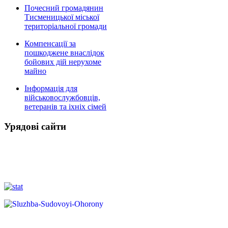
Почесний громадянин
Тисменицької міської
територіальної громади
Компенсації за
пошкоджене внаслідок
бойових дій нерухоме
майно
Інформація для
військовослужбовців,
ветеранів та іхніх сімей
Урядові сайти