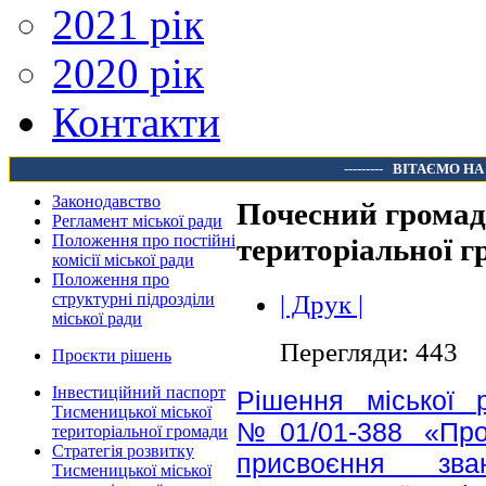
2021 рік
2020 рік
Контакти
---------
ВІТАЄМО НА
Законодавство
Почесний громад
Регламент міської ради
Положення про постійні
територіальної г
комісії міської ради
Положення про
| Друк |
структурні підрозділи
міської ради
Перегляди: 443
Проєкти рішень
Інвестиційний паспорт
Рішення міської 
Тисменицької міської
№01/01-388 «Про
територіальної громади
Стратегія розвитку
присвоєння зв
Тисменицької міської