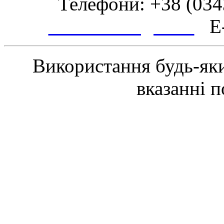
Телефони: +38 (0343
www.tsmth.gov.ua
E-
Використання будь-яки
вказанні 