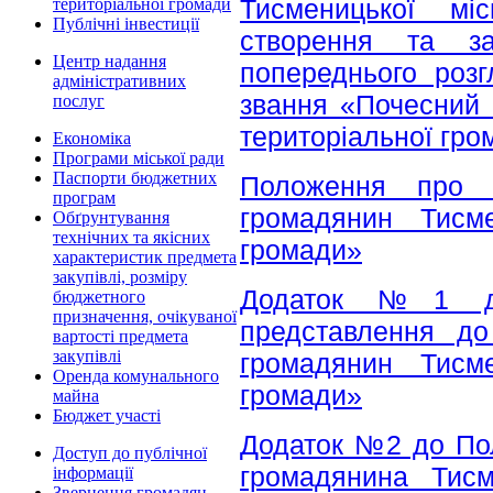
Тисменицької міс
територіальної громади
Публічні інвестиції
створення та за
Центр надання
попереднього роз
адміністративних
звання «Почесний 
послуг
територіальної гро
Економіка
Програми міської ради
Паспорти бюджетних
Положення про 
програм
громадянин Тисме
Обґрунтування
технічних та якісних
громади»
характеристик предмета
закупівлі, розміру
Додаток №1 до
бюджетного
призначення, очікуваної
представлення до
вартості предмета
закупівлі
громадянин Тисме
Оренда комунального
громади»
майна
Бюджет участі
Додаток №2 до Пол
Доступ до публічної
громадянина Тисме
інформації
Звернення громадян