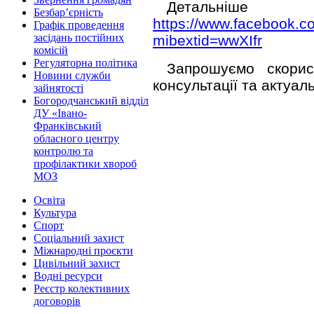
Детальніше
Безбар’єрність
https://www.facebook.
Графік проведення
засідань постійних
mibextid=wwXIfr
комісій
Регуляторна політика
Запрошуємо скорис
Новини служби
консультації та актуал
зайнятості
Богородчанський відділ
ДУ «Івано-
Франківський
обласного центру
контролю та
профілактики хвороб
МОЗ
Освіта
Культура
Спорт
Соціальний захист
Міжнародні проєкти
Цивільний захист
Водні ресурси
Реєстр колективних
договорів