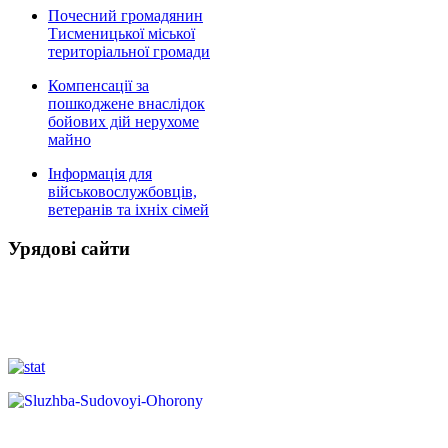
Почесний громадянин
Тисменицької міської
територіальної громади
Компенсації за
пошкоджене внаслідок
бойових дій нерухоме
майно
Інформація для
військовослужбовців,
ветеранів та іхніх сімей
Урядові сайти