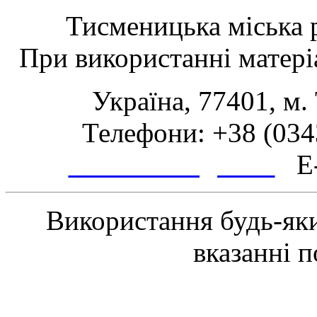
Тисменицька міська р
При використанні матеріа
Україна, 77401, м.
Телефони: +38 (0343
www.tsmth.gov.ua
E-
Використання будь-яки
вказанні 