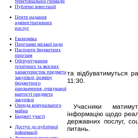
територіальної громади
Публічні інвестиції
Центр надання
адміністративних
послуг
Економіка
Програми міської ради
Паспорти бюджетних
програм
Обґрунтування
технічних та якісних
характеристик предмета
та відбуватимуться р
закупівлі, розміру
11:30.
бюджетного
призначення, очікуваної
вартості предмета
закупівлі
Оренда комунального
Учасники матиму
майна
інформацію щодо реалі
Бюджет участі
державних послуг, со
Доступ до публічної
питань.
інформації
Звернення громадян