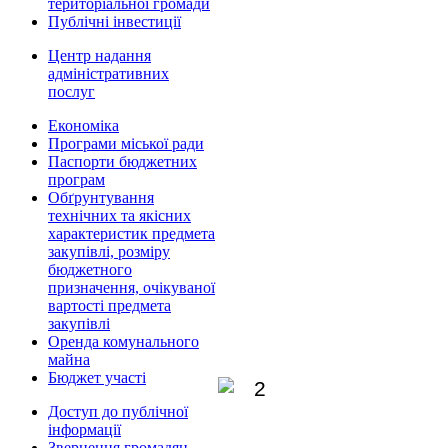
територіальної громади
Публічні інвестиції
Центр надання
адміністративних
послуг
Економіка
Програми міської ради
Паспорти бюджетних
програм
Обґрунтування
технічних та якісних
характеристик предмета
закупівлі, розміру
бюджетного
призначення, очікуваної
вартості предмета
закупівлі
Оренда комунального
майна
Бюджет участі
Доступ до публічної
інформації
Звернення громадян