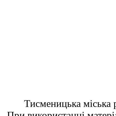
Тисменицька міська р
При використанні матеріа