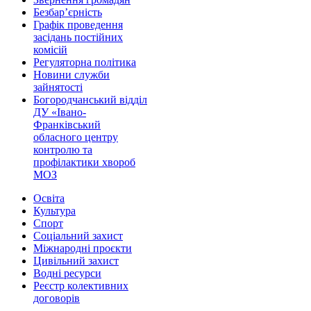
Безбар’єрність
Графік проведення
засідань постійних
комісій
Регуляторна політика
Новини служби
зайнятості
Богородчанський відділ
ДУ «Івано-
Франківський
обласного центру
контролю та
профілактики хвороб
МОЗ
Освіта
Культура
Спорт
Соціальний захист
Міжнародні проєкти
Цивільний захист
Водні ресурси
Реєстр колективних
договорів