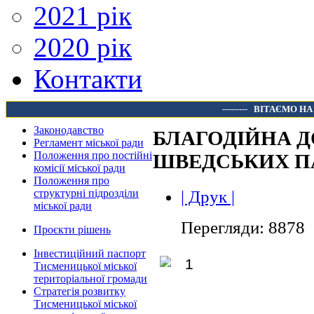
2021 рік
2020 рік
Контакти
---------
ВІТАЄМО НА
Законодавство
БЛАГОДІЙНА Д
Регламент міської ради
Положення про постійні
ШВЕДСЬКИХ П
комісії міської ради
Положення про
| Друк |
структурні підрозділи
міської ради
Перегляди: 8878
Проєкти рішень
Інвестиційний паспорт
Тисменицької міської
територіальної громади
Стратегія розвитку
Тисменицької міської