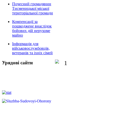
Почесний громадянин
Тисменицької міської
територіальної громади
Компенсації за
пошкоджене внаслідок
бойових дій нерухоме
майно
Інформація для
військовослужбовців,
ветеранів та іхніх сімей
Урядові сайти