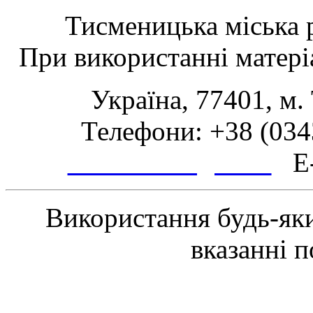
Тисменицька міська р
При використанні матеріа
Україна, 77401, м.
Телефони: +38 (0343
www.tsmth.gov.ua
E-
Використання будь-яки
вказанні 