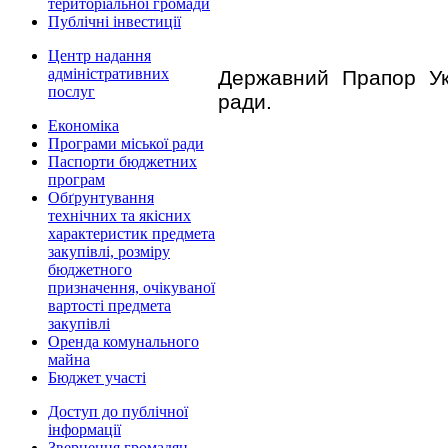
територіальної громади
Публічні інвестиції
Центр надання
адміністративних
Державний Прапор Укр
послуг
ради.
Економіка
Програми міської ради
Паспорти бюджетних
програм
Обґрунтування
технічних та якісних
характеристик предмета
закупівлі, розміру
бюджетного
призначення, очікуваної
вартості предмета
закупівлі
Оренда комунального
майна
Бюджет участі
Доступ до публічної
інформації
Звернення громадян