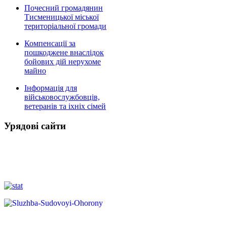
Почесний громадянин
Тисменицької міської
територіальної громади
Компенсації за
пошкоджене внаслідок
бойових дій нерухоме
майно
Інформація для
військовослужбовців,
ветеранів та іхніх сімей
Урядові сайти