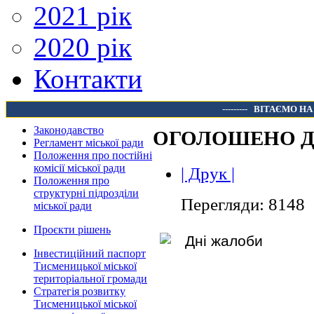
2021 рік
2020 рік
Контакти
---------
ВІТАЄМО НА
Законодавство
ОГОЛОШЕНО Д
Регламент міської ради
Положення про постійні
комісії міської ради
| Друк |
Положення про
структурні підрозділи
Перегляди: 8148
міської ради
Проєкти рішень
Інвестиційний паспорт
Тисменицької міської
територіальної громади
Стратегія розвитку
Тисменицької міської