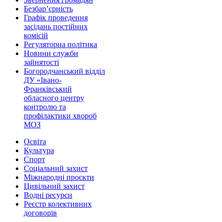
Безбар’єрність
Графік проведення
засідань постійних
комісій
Регуляторна політика
Новини служби
зайнятості
Богородчанський відділ
ДУ «Івано-
Франківський
обласного центру
контролю та
профілактики хвороб
МОЗ
Освіта
Культура
Спорт
Соціальний захист
Міжнародні проєкти
Цивільний захист
Водні ресурси
Реєстр колективних
договорів