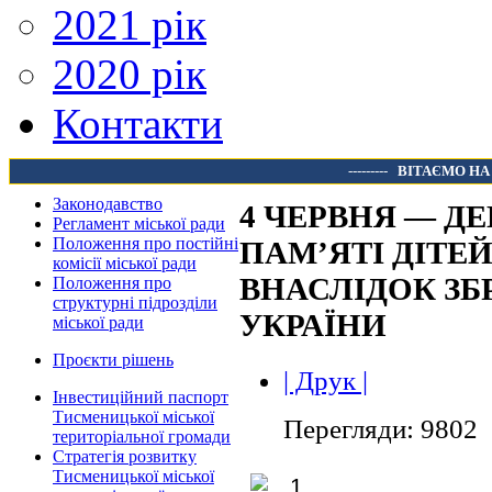
2021 рік
2020 рік
Контакти
---------
ВІТАЄМО НА
Законодавство
4 ЧЕРВНЯ — Д
Регламент міської ради
Положення про постійні
ПАМ’ЯТІ ДІТЕЙ
комісії міської ради
ВНАСЛІДОК ЗБ
Положення про
структурні підрозділи
УКРАЇНИ
міської ради
Проєкти рішень
| Друк |
Інвестиційний паспорт
Тисменицької міської
Перегляди: 9802
територіальної громади
Стратегія розвитку
Тисменицької міської