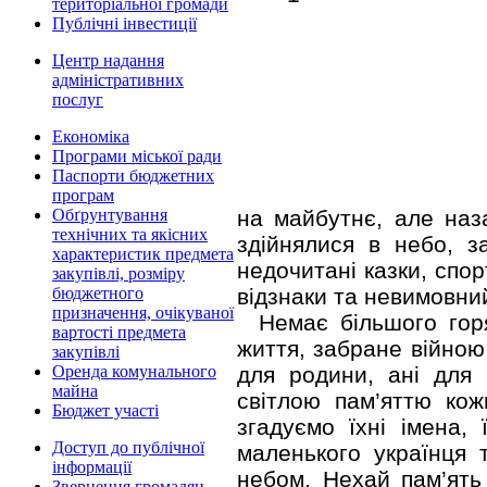
територіальної громади
Публічні інвестиції
Центр надання
адміністративних
послуг
Економіка
Програми міської ради
Паспорти бюджетних
програм
на майбутнє, але наз
Обґрунтування
технічних та якісних
здійнялися в небо, з
характеристик предмета
недочитані казки, спор
закупівлі, розміру
відзнаки та невимовний
бюджетного
призначення, очікуваної
Немає більшого гор
вартості предмета
життя, забране війною,
закупівлі
для родини, ані для 
Оренда комунального
майна
світлою пам’яттю кож
Бюджет участі
згадуємо їхні імена, 
Доступ до публічної
маленького українця 
інформації
небом. Нехай пам’ять
Звернення громадян