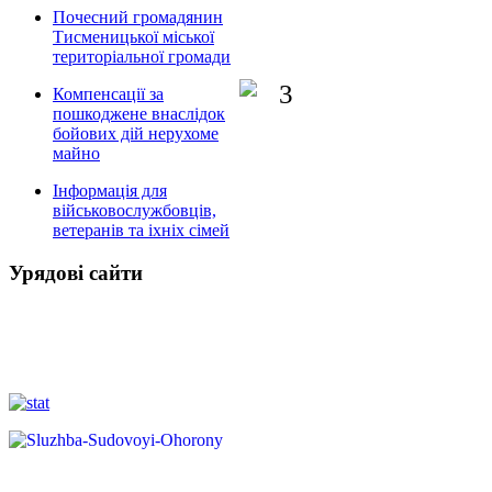
Почесний громадянин
Тисменицької міської
територіальної громади
Компенсації за
пошкоджене внаслідок
бойових дій нерухоме
майно
Інформація для
військовослужбовців,
ветеранів та іхніх сімей
Урядові сайти