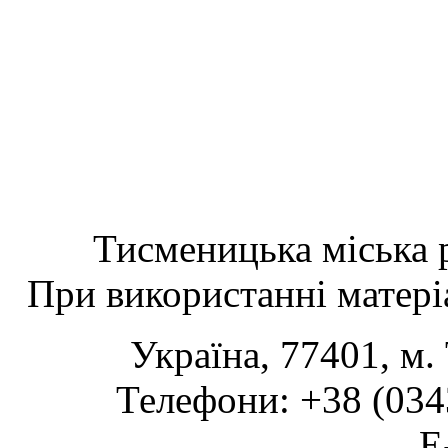
Тисменицька міська р
При використанні матеріа
Україна, 77401, м.
Телефони: +38 (0343
www.tsmth.gov.ua
E-