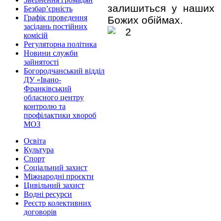
залишиться у наших с
Безбар’єрність
Графік проведення
Божих обіймах.
засідань постійних
комісій
Регуляторна політика
Новини служби
зайнятості
Богородчанський відділ
ДУ «Івано-
Франківський
обласного центру
контролю та
профілактики хвороб
МОЗ
Освіта
Культура
Спорт
Соціальний захист
Міжнародні проєкти
Цивільний захист
Водні ресурси
Реєстр колективних
договорів