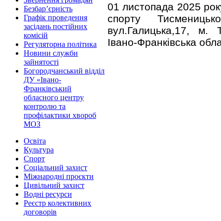
01 листопада 2025 року
Безбар’єрність
спорту Тисмениць
Графік проведення
засідань постійних
вул.Галицька,17, м. 
комісій
Івано-Франківська обла
Регуляторна політика
Новини служби
зайнятості
Богородчанський відділ
ДУ «Івано-
Франківський
обласного центру
контролю та
профілактики хвороб
МОЗ
Освіта
Культура
Спорт
Соціальний захист
Міжнародні проєкти
Цивільний захист
Водні ресурси
Реєстр колективних
договорів