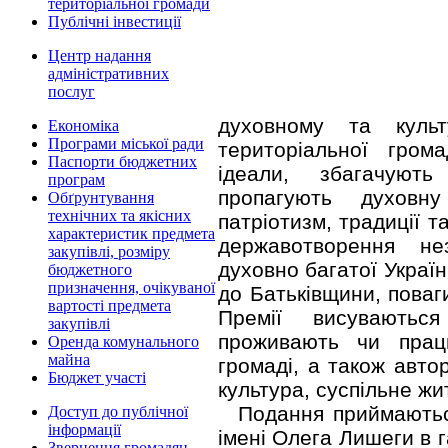
територіальної громади
Публічні інвестиції
Центр надання
адміністративних
послуг
духовному та культ
Економіка
Програми міської ради
територіальної грома
Паспорти бюджетних
ідеали, збагачують 
програм
пропагують духовну
Обґрунтування
технічних та якісних
патріотизм, традиції т
характеристик предмета
державотворення не
закупівлі, розміру
духовно багатої Украї
бюджетного
призначення, очікуваної
до Батьківщини, поваг
вартості предмета
Премії висуваютьс
закупівлі
проживають чи прац
Оренда комунального
майна
громаді, а також автор
Бюджет участі
культура, суспільне жи
Подання приймаютьс
Доступ до публічної
інформації
імені Олега Лишеги в г
Звернення громадян