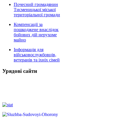
Почесний громадянин
Тисменицької міської
територіальної громади
Компенсації за
пошкоджене внаслідок
бойових дій нерухоме
майно
Інформація для
військовослужбовців,
ветеранів та іхніх сімей
Урядові сайти