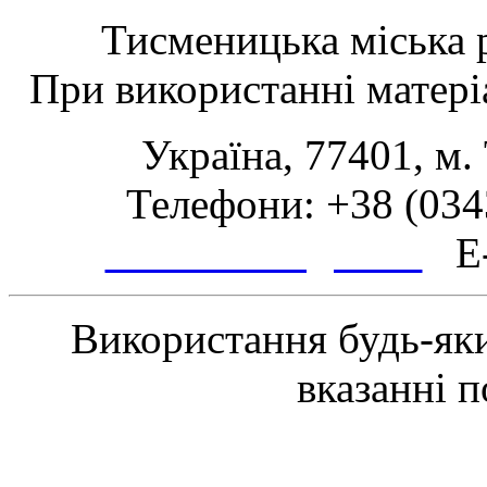
Тисменицька міська р
При використанні матеріа
Україна, 77401, м.
Телефони: +38 (0343
www.tsmth.gov.ua
E-
Використання будь-яки
вказанні 