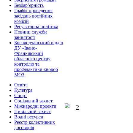
Безбар’єрність
Графік проведення
засідань постійних
комісій
Регуляторна політика
Новини служби
зайнятості
Богородчанський відділ
ДУ «Івано-
Франківський
обласного центру
контролю та
профілактики хвороб
МОЗ
Освіта
Культура
Спорт
Соціальний захист
Міжнародні проєкти
Цивільний захист
Водні ресурси
Реєстр колективних
договорів