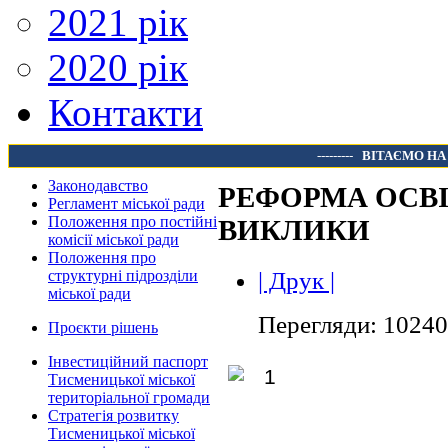
2021 рік
2020 рік
Контакти
---------
ВІТАЄМО НА
Законодавство
РЕФОРМА ОСВІ
Регламент міської ради
Положення про постійні
ВИКЛИКИ
комісії міської ради
Положення про
| Друк |
структурні підрозділи
міської ради
Перегляди: 10240
Проєкти рішень
Інвестиційний паспорт
Тисменицької міської
територіальної громади
Стратегія розвитку
Тисменицької міської