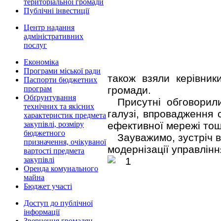
територіальної громади
Публічні інвестиції
Центр надання
адміністративних
послуг
Економіка
Програми міської ради
також взяли керівники
Паспорти бюджетних
громади.
програм
Обґрунтування
Присутні обговорил
технічних та якісних
галузі, впровадження
характеристик предмета
ефективної мережі тощ
закупівлі, розміру
бюджетного
Зауважимо, зустріч 
призначення, очікуваної
модернізації управлінн
вартості предмета
закупівлі
Оренда комунального
майна
Бюджет участі
Доступ до публічної
інформації
Звернення громадян