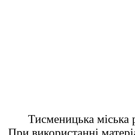
Тисменицька міська р
При використанні матеріа