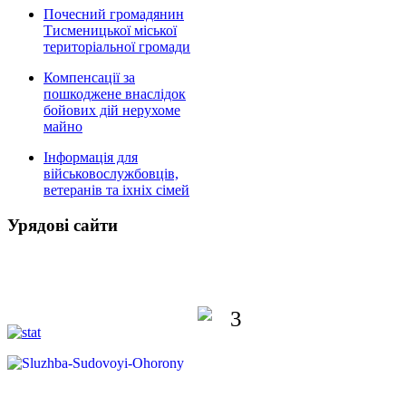
Почесний громадянин
Тисменицької міської
територіальної громади
Компенсації за
пошкоджене внаслідок
бойових дій нерухоме
майно
Інформація для
військовослужбовців,
ветеранів та іхніх сімей
Урядові сайти