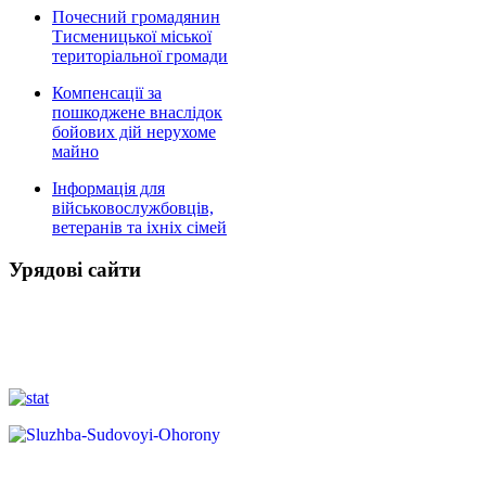
Почесний громадянин
Тисменицької міської
територіальної громади
Компенсації за
пошкоджене внаслідок
бойових дій нерухоме
майно
Інформація для
військовослужбовців,
ветеранів та іхніх сімей
Урядові сайти