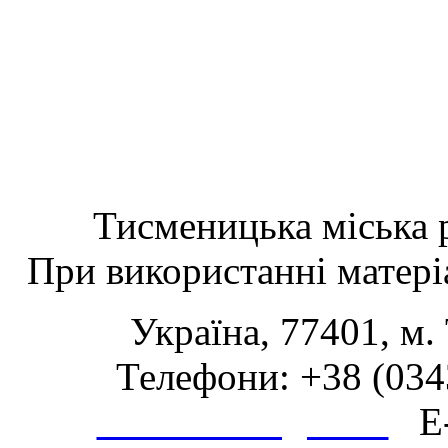
Тисменицька міська р
При використанні матеріа
Україна, 77401, м.
Телефони: +38 (0343
www.tsmth.gov.ua
E-