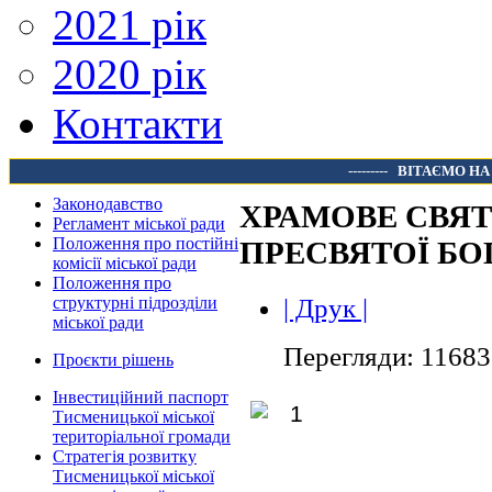
2021 рік
2020 рік
Контакти
---------
ВІТАЄМО НА
Законодавство
ХРАМОВЕ СВЯТО
Регламент міської ради
Положення про постійні
ПРЕСВЯТОЇ БО
комісії міської ради
Положення про
| Друк |
структурні підрозділи
міської ради
Перегляди: 11683
Проєкти рішень
Інвестиційний паспорт
Тисменицької міської
територіальної громади
Стратегія розвитку
Тисменицької міської