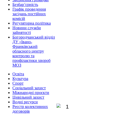
Безбар’єрність
Графік проведення
засідань постійних
комісій
Регуляторна політика
Новини служби
зайнятості
Богородчанський відділ
ДУ «Івано-
Франківський
обласного центру
контролю та
профілактики хвороб
МОЗ
Освіта
Культура
Спорт
Соціальний захист
Міжнародні проєкти
Цивільний захист
Водні ресурси
Реєстр колективних
договорів