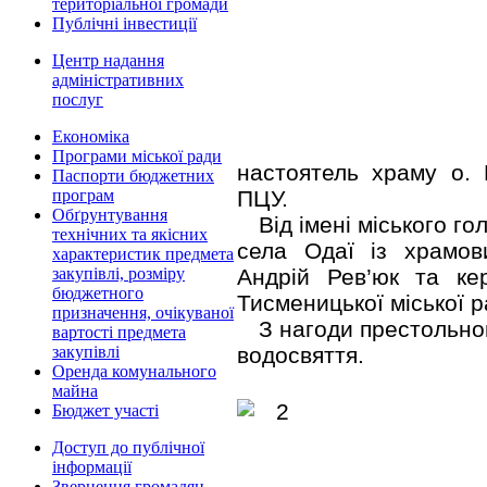
територіальної громади
Публічні інвестиції
Центр надання
адміністративних
послуг
Економіка
Програми міської ради
настоятель храму о. 
Паспорти бюджетних
ПЦУ.
програм
Обґрунтування
Від імені міського г
технічних та якісних
села Одаї із храмов
характеристик предмета
Андрій Рев’юк та ке
закупівлі, розміру
бюджетного
Тисменицької міської 
призначення, очікуваної
З нагоди престольног
вартості предмета
водосвяття.
закупівлі
Оренда комунального
майна
Бюджет участі
Доступ до публічної
інформації
Звернення громадян