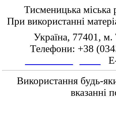
Тисменицька міська р
При використанні матеріа
Україна, 77401, м.
Телефони: +38 (0343
www.tsmth.gov.ua
E-
Використання будь-яки
вказанні 