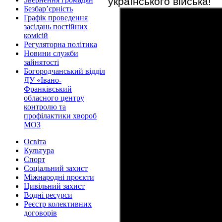
українського війська!
Безбар’єрність
Графік проведення
засідань постійних
комісій
Регуляторна політика
Новини служби
зайнятості
Богородчанський відділ
ДУ «Івано-
Франківський
обласного центру
контролю та
профілактики хвороб
МОЗ
Освіта
Культура
Спорт
Соціальний захист
Міжнародні проєкти
Цивільний захист
Водні ресурси
Реєстр колективних
договорів