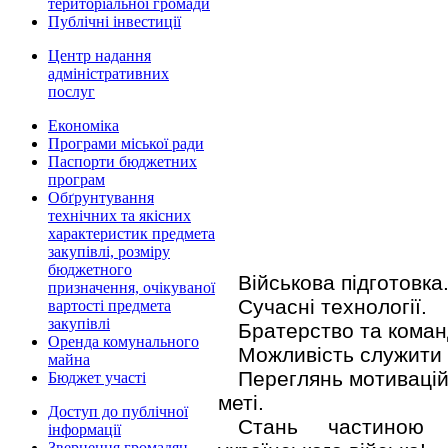
територіальної громади
Публічні інвестиції
Центр надання
адміністративних
послуг
Економіка
Програми міської ради
Паспорти бюджетних
програм
Обґрунтування
технічних та якісних
характеристик предмета
закупівлі, розміру
бюджетного
Військова підготовка
призначення, очікуваної
Сучасні технології.
вартості предмета
закупівлі
Братерство та коман
Оренда комунального
Можливість служити 
майна
Переглянь мотивацій
Бюджет участі
меті.
Доступ до публічної
Стань частиною 
інформації
Звернення громадян