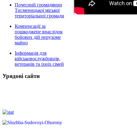
Почесний громадянин
Тисменицької міської
територіальної громади
Компенсації за
пошкоджене внаслідок
бойових дій нерухоме
майно
Інформація для
військовослужбовців,
ветеранів та іхніх сімей
Урядові сайти