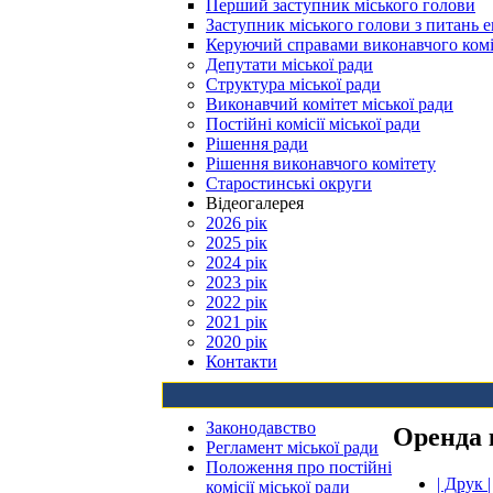
Перший заступник міського голови
Заступник міського голови з питань е
Керуючий справами виконавчого комі
Депутати міської ради
Структура міської ради
Виконавчий комітет міської ради
Постійні комісії міської ради
Рішення ради
Рішення виконавчого комітету
Старостинські округи
Відеогалерея
2026 рік
2025 рік
2024 рік
2023 рік
2022 рік
2021 рік
2020 рік
Контакти
Законодавство
Оренда 
Регламент міської ради
Положення про постійні
| Друк |
комісії міської ради