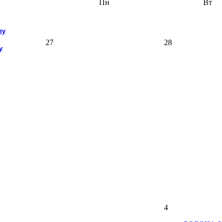
Пн
Вт
пу
27
28
у
4