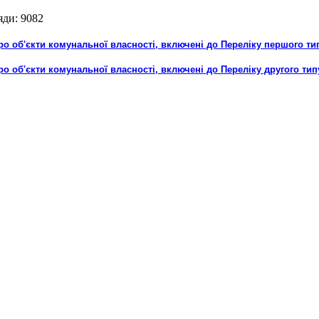
яди: 9082
о об'єкти комунальної власності, включені до Переліку першого ти
о об'єкти комунальної власності, включені до Переліку другого тип