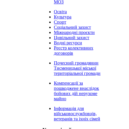
МОЗ
Освіта
Культура
Спорт
Соціальний захист
Міжнародні проєкти
Цивільний захист
Водні ресурси
Реєстр колективних
договорів
Почесний громадянин
Тисменицької міської
територіальної громади
Компенсації за
пошкоджене внаслідок
бойових дій нерухоме
майно
Інформація для
військовослужбовців,
ветеранів та іхніх сімей