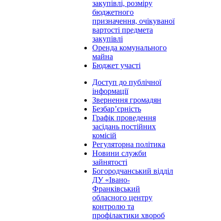
закупівлі, розміру
бюджетного
призначення, очікуваної
вартості предмета
закупівлі
Оренда комунального
майна
Бюджет участі
Доступ до публічної
інформації
Звернення громадян
Безбар’єрність
Графік проведення
засідань постійних
комісій
Регуляторна політика
Новини служби
зайнятості
Богородчанський відділ
ДУ «Івано-
Франківський
обласного центру
контролю та
профілактики хвороб