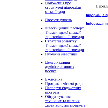
Положення про
Перегл
структурні підрозділи
міської ради
Інформація пр
Проєкти рішень
Інформація пр
Інвестиційний паспорт
Тисменицької міської
територіальної громади
Стратегія розвитку
Тисменицької міської
територіальної громади
Публічні інвестиції
Центр надання
адміністративних
послуг
Економіка
Програми міської ради
Паспорти бюджетних
програм
Обґрунтування
технічних та якісних
характеристик предмета