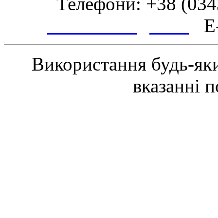
Телефони: +38 (0343
www.tsmth.gov.ua
E-
Використання будь-яки
вказанні 