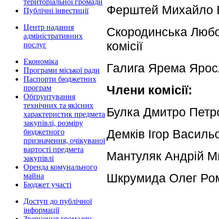
територіальної громади
Ферштей Михайло Ва
Публічні інвестиції
Центр надання
Скородинська Любов
адміністративних
комісії
послуг
Економіка
Галига Ярема Яросл
Програми міської ради
Паспорти бюджетних
Члени комісії:
програм
Обґрунтування
технічних та якісних
Булка Дмитро Петр
характеристик предмета
закупівлі, розміру
Демків Ігор Василь
бюджетного
призначення, очікуваної
вартості предмета
Мантуляк Андрій М
закупівлі
Оренда комунального
Шкрумида Олег Ро
майна
Бюджет участі
Доступ до публічної
інформації
Звернення громадян