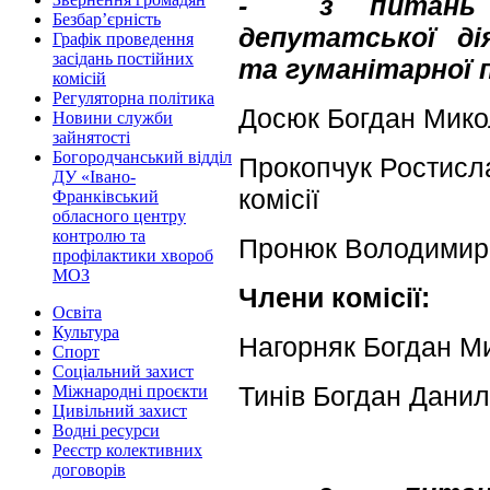
- з питань п
Безбар’єрність
депутатської ді
Графік проведення
засідань постійних
та гуманітарної 
комісій
Регуляторна політика
Досюк Богдан Микол
Новини служби
зайнятості
Богородчанський відділ
Прокопчук Ростисла
ДУ «Івано-
комісії
Франківський
обласного центру
контролю та
Пронюк Володимир Я
профілактики хвороб
МОЗ
Члени комісії:
Освіта
Культура
Нагорняк Богдан М
Спорт
Соціальний захист
Тинів Богдан Дани
Міжнародні проєкти
Цивільний захист
Водні ресурси
Реєстр колективних
договорів