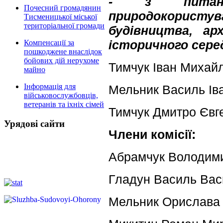
- з питань
Почесний громадянин
природокористув
Тисменицької міської
територіальної громади
будівництва, ар
історичного сер
Компенсації за
пошкоджене внаслідок
бойових дій нерухоме
Тимчук Іван Михайло
майно
Інформація для
Мельник Василь Іван
військовослужбовців,
ветеранів та іхніх сімей
Тимчук Дмитро Євге
Урядові сайти
Члени комісії:
Абрамчук Володими
Гладун Василь Вас
Мельник Орислава