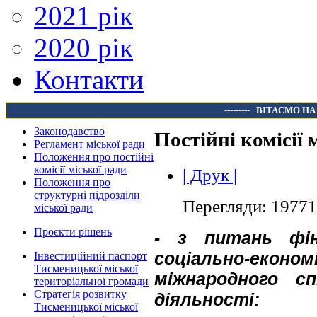
2021 рік
2020 рік
Контакти
---------
ВІТАЄМО НА
Законодавство
Постійні комісії 
Регламент міської ради
Положення про постійні
комісії міської ради
| Друк |
Положення про
структурні підрозділи
Перегляди: 19771
міської ради
Проєкти рішень
- з питань фін
соціально-економ
Інвестиційний паспорт
Тисменицької міської
міжнародного сп
територіальної громади
Стратегія розвитку
діяльності:
Тисменицької міської