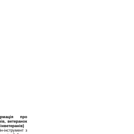
ормація про
ів, ветеранок
Мінветеранів)
-інструмент з