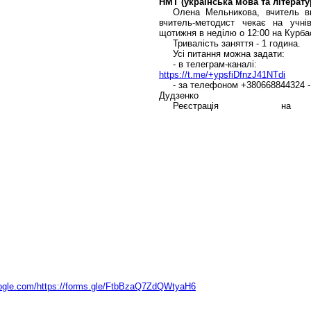
НМТ (українська мова та літерату
Олена Мельникова, вчитель ви
вчитель-методист чекає на учнів
щотижня в неділю о 12:00 на Курбас
Тривалість заняття - 1 година.
Усі питання можна задати:
- в телеграм-каналі:
https://t.me/+ypsfiDfnzJ41NTdi
- за телефоном +380668844324 
Дудзенко
Реєстрація на
oogle.com/https://forms.gle/FtbBzaQ7ZdQWtyaH6