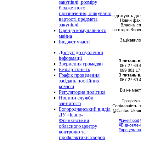
закупівлі, розміру
бюджетного
призначення, очікуваної
підготують до 
вартості предмета
Новий фах:
закупівлі
Власна спр
на старті бізне
Оренда комунального
майна
Зацікавил
Бюджет участі
Доступ до публічної
інформації
З питань 
Звернення громадян
067 27 69 
Безбар’єрність
099 801 17
Графік проведення
З питань в
067 27 69 
засідань постійних
комісій
Ви не маєт
Регуляторна політика
Новини служби
Програма
зайнятості
Солідарність 
Богородчанський відділ
@Caritas Ukrai
ДУ «Івано-
Франківський
#Livelihood
#Відновлен
обласного центру
#працевла
контролю та
профілактики хвороб