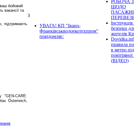
РОБОЧА З
ваш бойовий
ЩОДО
ь вакансії та
ПАСАЖИ
3
ПЕРЕВЕЗ
Інструкція 
н, підтримають
УВАГА! КП "Івано-
безпеки дл
Франківськводоекотехпром"
жителів К
повідомляє:
Dovidka.inf
правила по
в метро під
повітряної
(ВІДЕО)
кту "GEN-CARE:
as Österreich,
еранів