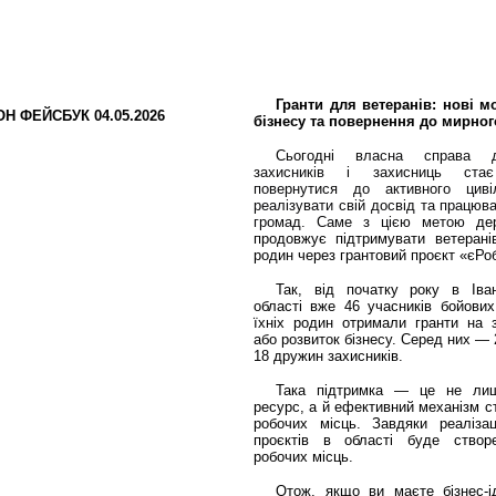
Гранти для ветеранів: нові м
бізнесу та повернення до мирног
Сьогодні
власна справа д
захисників і захисниць ста
повернутися до активного циві
реалізувати свій досвід та працюв
громад. Саме з цією метою
де
продовжує підтримувати ветерані
родин через грантовий проєкт «єРо
Так, від початку року в Іван
області вже 46 учасників бойових
їхніх родин отримали гранти на 
або розвиток бізнесу. Серед них — 
18 дружин захисників.
Така підтримка — це не лиш
ресурс, а й ефективний механізм с
робочих місць. Завдяки реалізац
проєктів в області буде ство
робочих місць.
Отож, якщо ви маєте бізнес-і