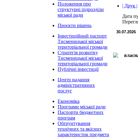
Положення про
| Друк |
структурні підрозділи
міської ради
Дата пу
Перегл
Проєкти рішень
30.07.2026
Інвестиційний паспорт
Тисменицької міської
територіальної громади
Стратегія розвитку
Тисменицької міської
територіальної громади
Публічні інвестиції
Центр надання
адміністративних
послуг
Економіка
Програми міської ради
Паспорти бюджетних
програм
Обґрунтування
технічних та якісних
характеристик предмета