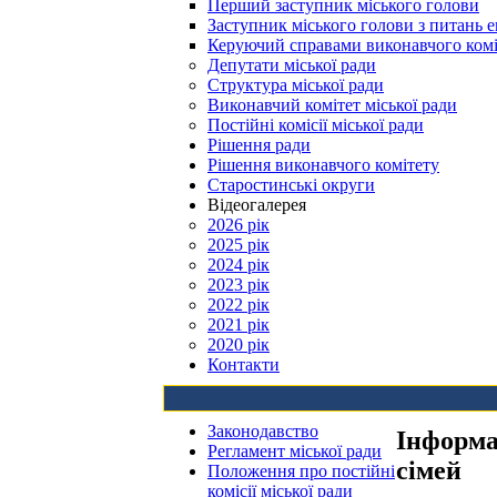
Перший заступник міського голови
Заступник міського голови з питань е
Керуючий справами виконавчого комі
Депутати міської ради
Структура міської ради
Виконавчий комітет міської ради
Постійні комісії міської ради
Рішення ради
Рішення виконавчого комітету
Старостинські округи
Відеогалерея
2026 рік
2025 рік
2024 рік
2023 рік
2022 рік
2021 рік
2020 рік
Контакти
Законодавство
Інформац
Регламент міської ради
сімей
Положення про постійні
комісії міської ради