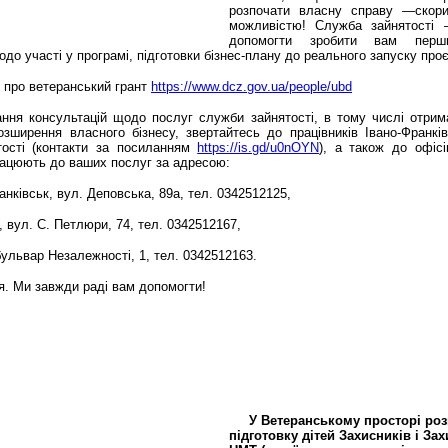
розпочати власну справу —скори
можливістю! Служба зайнятості
допомогти зробити вам перш
одо участі у програмі, підготовки бізнес-плану до реального запуску проє
 про ветеранський грант
https://www.dcz.gov.ua/people/ubd
ння консультацій щодо послуг служби зайнятості, в тому числі отрим
озширення власного бізнесу, звертайтесь до працівників Івано-Франків
тості (контакти за посиланням
https://is.gd/u0nOYN
), а також до офіс
працюють до ваших послуг за адресою:
анківськ, вул. Деповська, 89а, тел. 0342512125,
 вул. С. Петлюри, 74, тел. 0342512167,
ульвар Незалежності, 1, тел. 0342512163.
я. Ми завжди раді вам допомогти!
У Ветеранському просторі ро
підготовку дітей Захисників і За