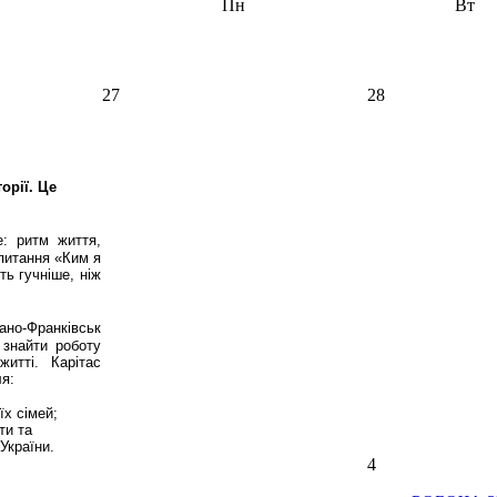
Пн
Вт
27
28
орії. Це
: ритм життя,
 питання «Ким я
ть гучніше, ніж
о-Франківськ
знайти роботу
итті. Карітас
я:
їх сімей;
ти та
України.
4