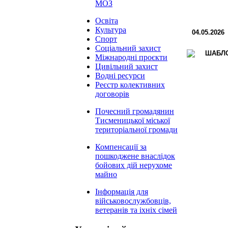
МОЗ
Освіта
Культура
04.05.2026
Спорт
Соціальний захист
Міжнародні проєкти
Цивільний захист
Водні ресурси
Реєстр колективних
договорів
Почесний громадянин
Тисменицької міської
територіальної громади
Компенсації за
пошкоджене внаслідок
бойових дій нерухоме
майно
Інформація для
військовослужбовців,
ветеранів та іхніх сімей