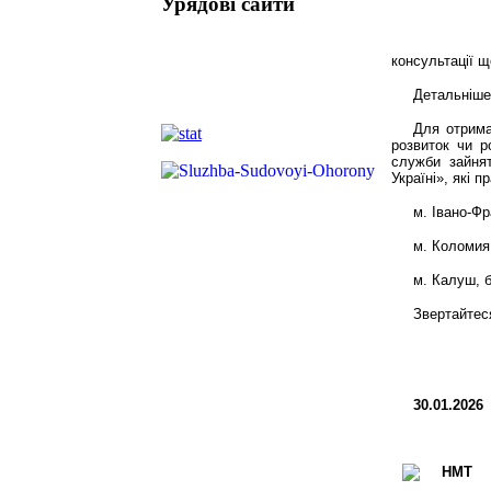
Урядові сайти
консультації щ
Детальніше
Для отрима
розвиток чи р
служби зайня
Україні», які 
м. Івано-Фр
м. Коломия,
м. Калуш, б
Звертайтес
30.01.2026