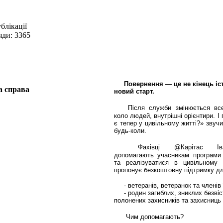
блікації
яди: 3365
Повернення — це не кінець іст
новий старт.
Після служби змінюється все
коло людей, внутрішні орієнтири. І
є тепер у цивільному житті?» звучи
будь-коли.
Фахівці @Карітас Іван
допомагають учасникам програми 
та реалізуватися в цивільному ж
пропонує безкоштовну підтримку дл
-
ветеранів, ветеранок та членів 
-
родин загиблих, зниклих безвіс
полонених захисників та захисниць 
Чим допомагають?