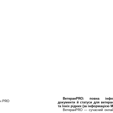
ВетеранPRO: повна інф
документи й статуси для ветеран
та їхніх рідних (за інформацією 
ВетеранPRO — сучасний онлайн