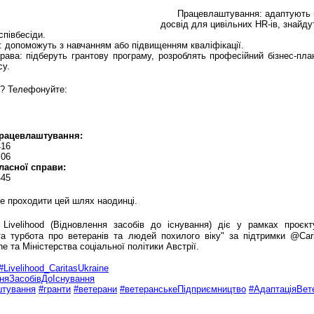
Працевлаштування: адаптують 
досвід для цивільних HR-ів, знайдут
співбесіди.
 допоможуть з навчанням або підвищенням кваліфікації.
ава: підберуть грантову програму, розроблять професійний бізнес-пла
су.
о? Телефонуйте:
працевлаштування:
416
 06
ласної справи:
445
е проходити цей шлях наодинці.
 Livelihood (Відновлення засобів до існування) діє у рамках проє
та турбота про ветеранів та людей похилого віку" за підтримки @Carit
ne та Міністерства соціальної політики Австрії.
#Livelihood_CaritasUkraine
няЗасобівДоІснування
штування
#гранти
#ветерани
#ветеранськеПідприємництво
#АдаптаціяВет