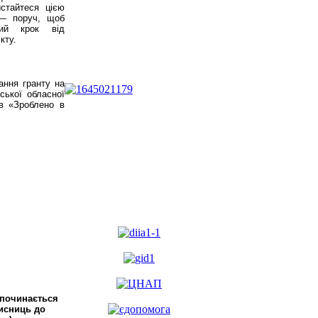
стайтеся цією
 — поруч, щоб
ий крок від
кту.
ання гранту на
ської обласної
ів «Зроблено в
зпочинається
хисниць до