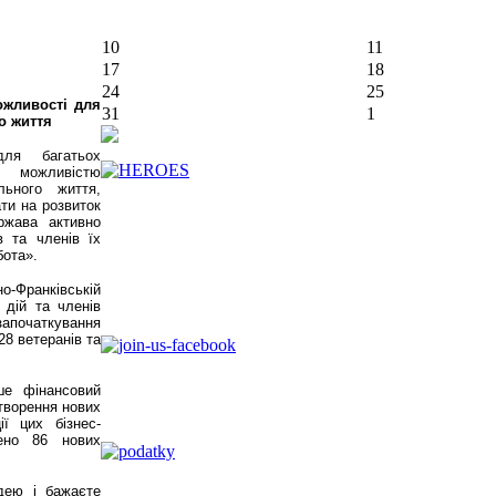
10
11
17
18
24
25
ожливості для
31
1
о життя
ля багатьох
є можливістю
льного життя,
ати на розвиток
ржава активно
в та членів їх
бота».
о-Франківській
 дій та членів
започаткування
28 ветеранів та
е фінансовий
творення нових
ії цих бізнес-
рено 86 нових
дею і бажаєте