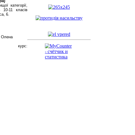
ра)
щої категорії,
 10-11 класів
а, 6.
- Олена
 курс: