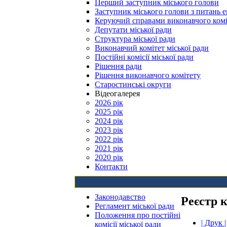
Перший заступник міського голови
Заступник міського голови з питань е
Керуючий справами виконавчого комі
Депутати міської ради
Структура міської ради
Виконавчий комітет міської ради
Постійні комісії міської ради
Рішення ради
Рішення виконавчого комітету
Старостинські округи
Відеогалерея
2026 рік
2025 рік
2024 рік
2023 рік
2022 рік
2021 рік
2020 рік
Контакти
Законодавство
Реєстр 
Регламент міської ради
Положення про постійні
| Друк |
комісії міської ради