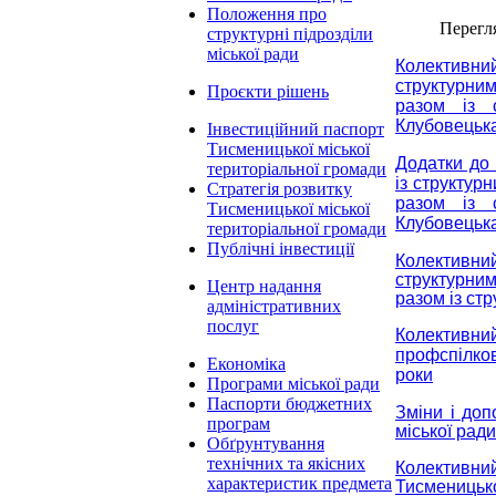
Положення про
Перегл
структурні підрозділи
міської ради
Колективн
структурни
Проєкти рішень
разом із с
Клубовецька
Інвестиційний паспорт
Тисменицької міської
Додатки до 
територіальної громади
із структур
Стратегія розвитку
разом із с
Тисменицької міської
Клубовецька
територіальної громади
Публічні інвестиції
Колективни
структурним
Центр надання
разом із ст
адміністративних
послуг
Колективний
профспілков
Економіка
роки
Програми міської ради
Паспорти бюджетних
Зміни і до
програм
міської рад
Обґрунтування
технічних та якісних
Колективн
характеристик предмета
Тисменицько