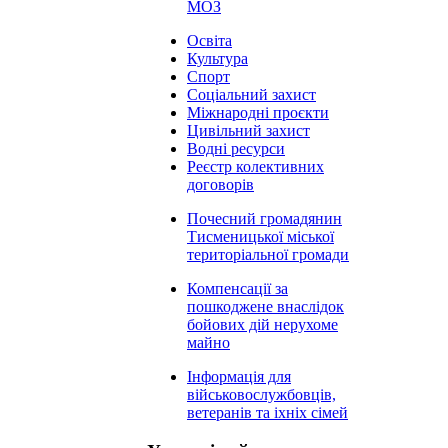
МОЗ
Освіта
Культура
Спорт
Соціальний захист
Міжнародні проєкти
Цивільний захист
Водні ресурси
Реєстр колективних
договорів
Почесний громадянин
Тисменицької міської
територіальної громади
Компенсації за
пошкоджене внаслідок
бойових дій нерухоме
майно
Інформація для
військовослужбовців,
ветеранів та іхніх сімей