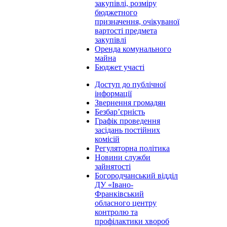
закупівлі, розміру
бюджетного
призначення, очікуваної
вартості предмета
закупівлі
Оренда комунального
майна
Бюджет участі
Доступ до публічної
інформації
Звернення громадян
Безбар’єрність
Графік проведення
засідань постійних
комісій
Регуляторна політика
Новини служби
зайнятості
Богородчанський відділ
ДУ «Івано-
Франківський
обласного центру
контролю та
профілактики хвороб