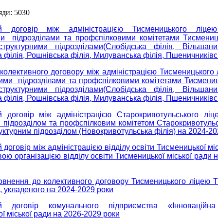
яди: 5030
ий договір між адміністрацією Тисменицького ліце
ми підрозділами та профспілковими комітетами Тисмениц
труктурними підрозділами(Слобідська філія, Вільшани
 філія, Рошнівська філія, Милуванська філія, Пшеничниківс
колективного договору між адміністрацією Тисменицького
ними підрозділами та профспілковими комітетами Тисмени
труктурними підрозділами(Слобідська філія, Вільшани
 філія, Рошнівська філія, Милуванська філія, Пшеничниківс
й договір між адміністрацією Старокривотульського ліц
 підрозділом та профспілковим комітетом Старокривотуль
руктурним підрозділом (Новокривотульська філія) на 2024-20
 договір між адміністрацією відділу освіти Тисменицької міс
ою організацією відділу освіти Тисменицької міської ради 
повнення до колективного договору Тисменицького ліцею Т
и, укладеного на 2024-2029 роки
ий договір комунального підприємства «Інноваційна
ї міської ради на 2026-2029 роки