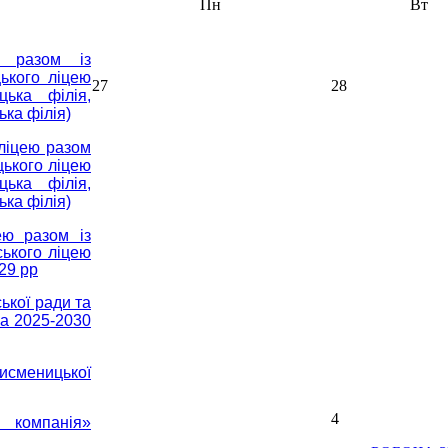
Пн
Вт
ю разом із
ького ліцею
27
28
цька філія,
ька філія)
 ліцею разом
цького ліцею
цька філія,
ька філія)
ею разом із
ського ліцею
29 рр
ької ради та
на 2025-2030
исменицької
4
 компанія»