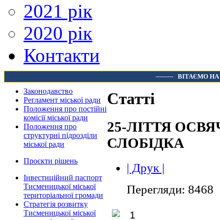
2021 рік
2020 рік
Контакти
---------
ВІТАЄМО НА
Законодавство
Статті
Регламент міської ради
Положення про постійні
комісії міської ради
25-ЛІТТЯ ОСВЯ
Положення про
структурні підрозділи
СЛОБІДКА
міської ради
Проєкти рішень
| Друк |
Інвестиційний паспорт
Тисменицької міської
Перегляди: 8468
територіальної громади
Стратегія розвитку
Тисменицької міської