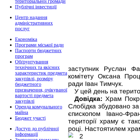
територіальної громади
Публічні інвестиції
Центр надання
адміністративних
послуг
Економіка
Програми міської ради
Паспорти бюджетних
програм
Обґрунтування
технічних та якісних
заступник Руслан Фа
характеристик предмета
комітету Оксана Проц
закупівлі, розміру
ради Іван Тимчук.
бюджетного
призначення, очікуваної
У цей день на терито
вартості предмета
Довідка:
Храм Покро
закупівлі
Слобідка збудовано за
Оренда комунального
майна
єпископом Івано-Фра
Бюджет участі
території храму є так
році. Настоятилем храм
Доступ до публічної
інформації
Звернення громадян