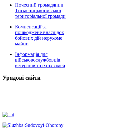
Почесний громадянин
Тисменицької міської
територіальної громади
Компенсації за
пошкоджене внаслідок
бойових дій нерухоме
майно
Інформація для
військовослужбовців,
ветеранів та іхніх сімей
Урядові сайти