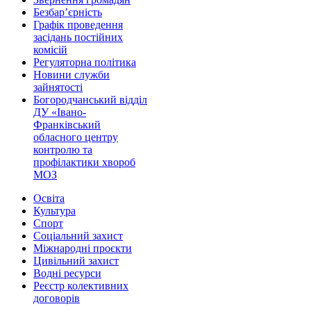
Безбар’єрність
Графік проведення
засідань постійних
комісій
Регуляторна політика
Новини служби
зайнятості
Богородчанський відділ
ДУ «Івано-
Франківський
обласного центру
контролю та
профілактики хвороб
МОЗ
Освіта
Культура
Спорт
Соціальний захист
Міжнародні проєкти
Цивільний захист
Водні ресурси
Реєстр колективних
договорів