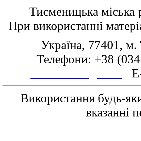
Тисменицька міська р
При використанні матеріа
Україна, 77401, м.
Телефони: +38 (0343
www.tsmth.gov.ua
E-
Використання будь-яки
вказанні 