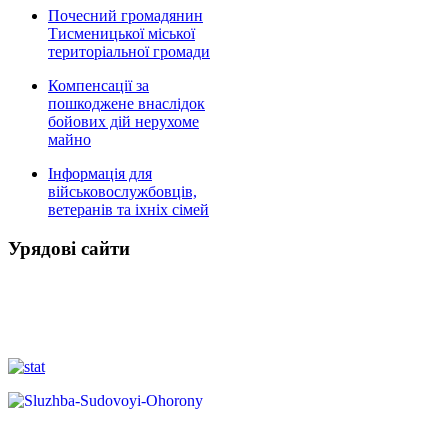
Почесний громадянин
Тисменицької міської
територіальної громади
Компенсації за
пошкоджене внаслідок
бойових дій нерухоме
майно
Інформація для
військовослужбовців,
ветеранів та іхніх сімей
Урядові сайти