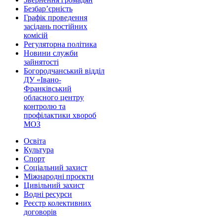
Безбар’єрність
Графік проведення
засідань постійних
комісій
Регуляторна політика
Новини служби
зайнятості
Богородчанський відділ
ДУ «Івано-
Франківський
обласного центру
контролю та
профілактики хвороб
МОЗ
Освіта
Культура
Спорт
Соціальний захист
Міжнародні проєкти
Цивільний захист
Водні ресурси
Реєстр колективних
договорів