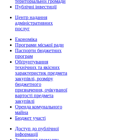
територіальної громади
Публічні інвестиції
Центр надання
адміністративних
послуг
Економіка
Програми міської ради
Паспорти бюджетних
програм
Обґрунтування
технічних та якісних
характеристик предмета
закупівлі, розміру
бюджетного
призначення, очікуваної
вартості предмета
закупівлі
Оренда комунального
майна
Бюджет участі
Доступ до публічної
інформації
Звернення громадян