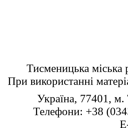
Тисменицька міська р
При використанні матеріа
Україна, 77401, м.
Телефони: +38 (0343
www.tsmth.gov.ua
E-