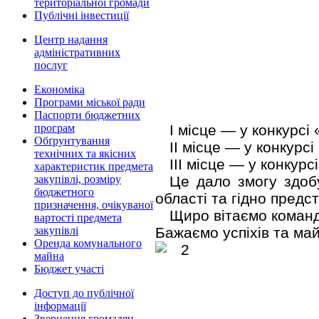
територіальної громади
Публічні інвестиції
Центр надання
адміністративних
послуг
Економіка
Програми міської ради
Паспорти бюджетних
І місце — у конкурсі 
програм
Обґрунтування
ІІ місце — у конкурс
технічних та якісних
ІІІ місце — у конкурс
характеристик предмета
Це дало змогу здоб
закупівлі, розміру
бюджетного
області та гідно предс
призначення, очікуваної
Щиро вітаємо команд
вартості предмета
Бажаємо успіхів та май
закупівлі
Оренда комунального
майна
Бюджет участі
Доступ до публічної
інформації
Звернення громадян