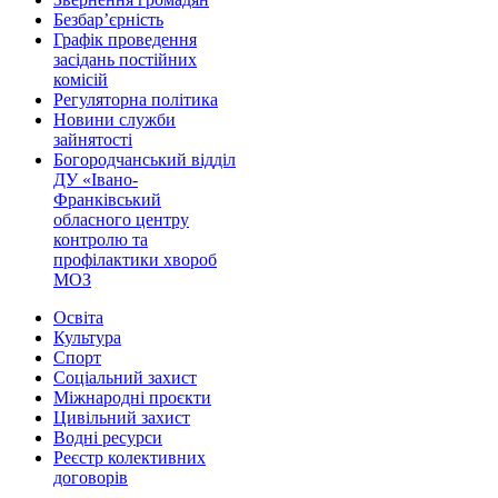
Безбар’єрність
Графік проведення
засідань постійних
комісій
Регуляторна політика
Новини служби
зайнятості
Богородчанський відділ
ДУ «Івано-
Франківський
обласного центру
контролю та
профілактики хвороб
МОЗ
Освіта
Культура
Спорт
Соціальний захист
Міжнародні проєкти
Цивільний захист
Водні ресурси
Реєстр колективних
договорів