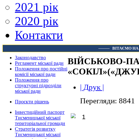
2021 рік
2020 рік
Контакти
---------
ВІТАЄМО НА
Законодавство
ВІЙСЬКОВО-ПА
Регламент міської ради
Положення про постійні
«СОКІЛ»(«ДЖУР
комісії міської ради
Положення про
| Друк |
структурні підрозділи
міської ради
Перегляди: 8841
Проєкти рішень
Інвестиційний паспорт
Тисменицької міської
територіальної громади
Стратегія розвитку
Тисменицької міської