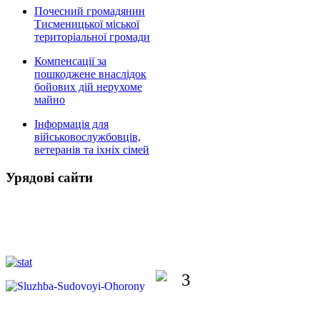
Почесний громадянин
Тисменицької міської
територіальної громади
Компенсації за
пошкоджене внаслідок
бойових дій нерухоме
майно
Інформація для
військовослужбовців,
ветеранів та іхніх сімей
Урядові сайти