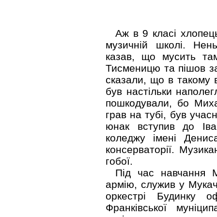
Аж в 9 класі хлопец
музичній школі. Нен
казав, що мусить там
Тисменицю та пішов з
сказали, що в такому 
був настільки наполег
пошкодували, бо Миха
грав на тубі, був учас
юнак вступив до Іва
коледжу імені Денис
консерваторії. Музика
гобої.
Під час навчання 
армію, служив у Мукач
оркестрі Будинку о
Франківської муніци