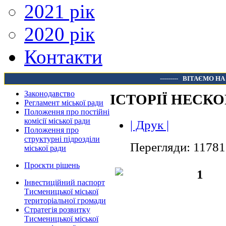
2021 рік
2020 рік
Контакти
---------
ВІТАЄМО НА
Законодавство
ІСТОРІЇ НЕСК
Регламент міської ради
Положення про постійні
комісії міської ради
| Друк |
Положення про
структурні підрозділи
Перегляди: 11781
міської ради
Проєкти рішень
Інвестиційний паспорт
Тисменицької міської
територіальної громади
Стратегія розвитку
Тисменицької міської