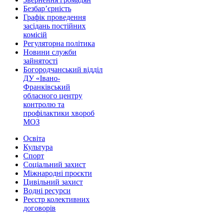
Безбар’єрність
Графік проведення
засідань постійних
комісій
Регуляторна політика
Новини служби
зайнятості
Богородчанський відділ
ДУ «Івано-
Франківський
обласного центру
контролю та
профілактики хвороб
МОЗ
Освіта
Культура
Спорт
Соціальний захист
Міжнародні проєкти
Цивільний захист
Водні ресурси
Реєстр колективних
договорів