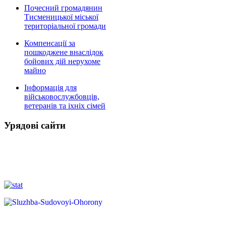
Почесний громадянин
Тисменицької міської
територіальної громади
Компенсації за
пошкоджене внаслідок
бойових дій нерухоме
майно
Інформація для
військовослужбовців,
ветеранів та іхніх сімей
Урядові сайти