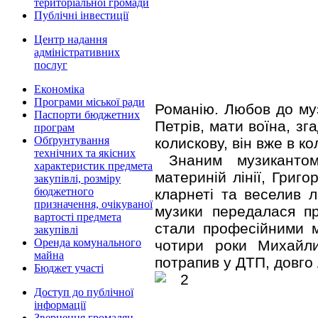
територіальної громади
Публічні інвестиції
Центр надання
адміністративних
послуг
Економіка
Програми міської ради
Романію. Любов до му
Паспорти бюджетних
Петрів, мати воїна, зг
програм
Обґрунтування
колискову, він вже в ко
технічних та якісних
Знаним музиканто
характеристик предмета
материній лінії, Григо
закупівлі, розміру
бюджетного
кларнеті та веселив 
призначення, очікуваної
музики передалася п
вартості предмета
стали професійними м
закупівлі
Оренда комунального
чотири роки Михайл
майна
потрапив у ДТП, довго 
Бюджет участі
Доступ до публічної
інформації
Звернення громадян