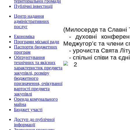
територіальної громади
Публічні інвестиції
Центр надання
адміністративних
послуг
(Милосердя та Славні 
- духовні конферен
Економіка
Програми міської ради
Меджугор’є та члени сп
Паспорти бюджетних
- урочиста Свята Літу
програм
- спільні співи та єдн
Обґрунтування
технічних та якісних
характеристик предмета
закупівлі, розміру
бюджетного
призначення, очікуваної
вартості предмета
закупівлі
Оренда комунального
майна
Бюджет участі
Доступ до публічної
інформації
Звернення громадян