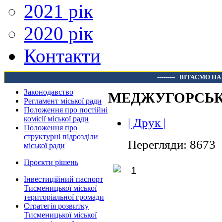
2021 рік
2020 рік
Контакти
---------
ВІТАЄМО НА
Законодавство
МЕДЖУГОРСЬК
Регламент міської ради
Положення про постійні
комісії міської ради
| Друк |
Положення про
структурні підрозділи
Перегляди: 8673
міської ради
Проєкти рішень
Інвестиційний паспорт
Тисменицької міської
територіальної громади
Стратегія розвитку
Тисменицької міської