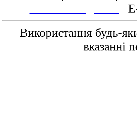
www.tsmth.gov.ua
E-
Використання будь-яки
вказанні 