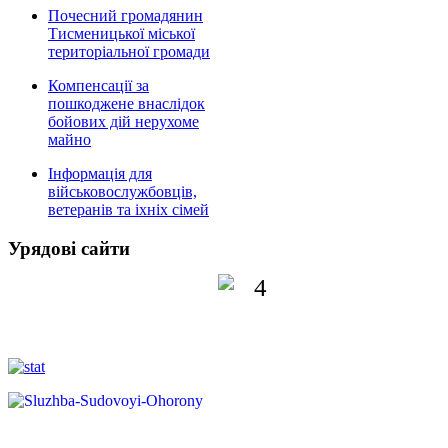
Почесний громадянин
Тисменицької міської
територіальної громади
Компенсації за
пошкоджене внаслідок
бойових дій нерухоме
майно
Інформація для
військовослужбовців,
ветеранів та іхніх сімей
Урядові сайти