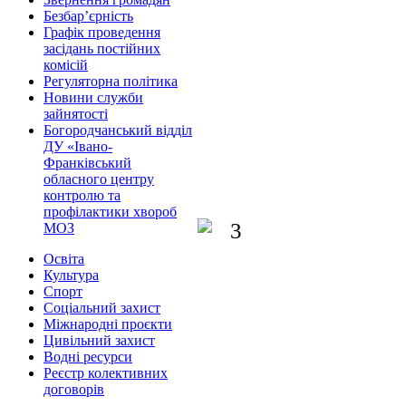
Безбар’єрність
Графік проведення
засідань постійних
комісій
Регуляторна політика
Новини служби
зайнятості
Богородчанський відділ
ДУ «Івано-
Франківський
обласного центру
контролю та
профілактики хвороб
МОЗ
Освіта
Культура
Спорт
Соціальний захист
Міжнародні проєкти
Цивільний захист
Водні ресурси
Реєстр колективних
договорів