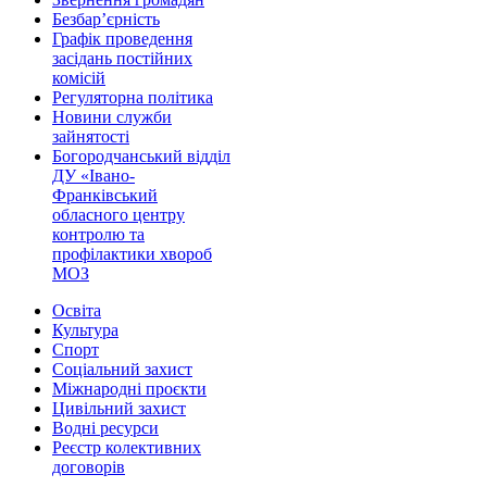
Безбар’єрність
Графік проведення
засідань постійних
комісій
Регуляторна політика
Новини служби
зайнятості
Богородчанський відділ
ДУ «Івано-
Франківський
обласного центру
контролю та
профілактики хвороб
МОЗ
Освіта
Культура
Спорт
Соціальний захист
Міжнародні проєкти
Цивільний захист
Водні ресурси
Реєстр колективних
договорів