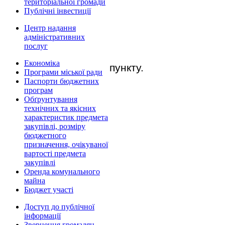
територіальної громади
Публічні інвестиції
Центр надання
адміністративних
послуг
Економіка
пункту.
Програми міської ради
Паспорти бюджетних
програм
Обґрунтування
технічних та якісних
характеристик предмета
закупівлі, розміру
бюджетного
призначення, очікуваної
вартості предмета
закупівлі
Оренда комунального
майна
Бюджет участі
Доступ до публічної
інформації
Звернення громадян