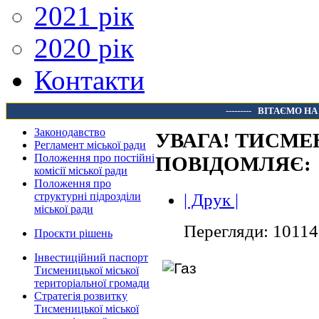
2021 рік
2020 рік
Контакти
---------
ВІТАЄМО НА
Законодавство
УВАГА! ТИСМЕ
Регламент міської ради
Положення про постійні
ПОВІДОМЛЯЄ:
комісії міської ради
Положення про
| Друк |
структурні підрозділи
міської ради
Перегляди: 10114
Проєкти рішень
Інвестиційний паспорт
Тисменицької міської
територіальної громади
Стратегія розвитку
Тисменицької міської