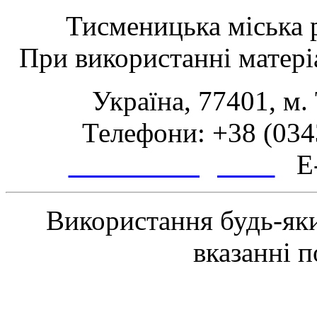
Тисменицька міська р
При використанні матеріа
Україна, 77401, м.
Телефони: +38 (0343
www.tsmth.gov.ua
E-
Використання будь-яки
вказанні 