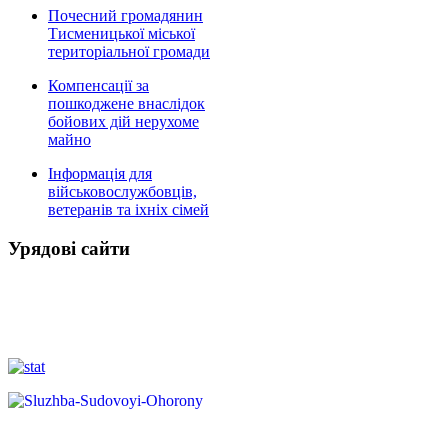
Почесний громадянин
Тисменицької міської
територіальної громади
Компенсації за
пошкоджене внаслідок
бойових дій нерухоме
майно
Інформація для
військовослужбовців,
ветеранів та іхніх сімей
Урядові сайти