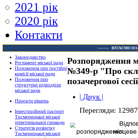
2021 рік
2020 рік
Контакти
---------
ВІТАЄМО НА
Законодавство
Розпорядження мі
Регламент міської ради
Положення про постійні
№349-р "Про скл
комісії міської ради
позачергової сес
Положення про
структурні підрозділи
міської ради
| Друк |
Проєкти рішень
Перегляди: 12987
Інвестиційний паспорт
Тисменицької міської
Відпо
територіальної громади
Стратегія розвитку
місцеве
Тисменицької міської