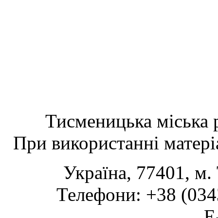
Тисменицька міська р
При використанні матеріа
Україна, 77401, м.
Телефони: +38 (0343
www.tsmth.gov.ua
E-