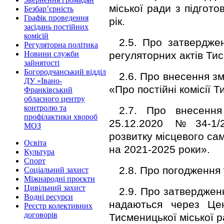
міської ради з підгото
Безбар’єрність
Графік проведення
рік.
засідань постійних
комісій
2.5. Про затвердже
Регуляторна політика
регуляторних актів Тис
Новини служби
зайнятості
Богородчанський відділ
2.6. Про внесення з
ДУ «Івано-
«Про постійні комісії Т
Франківський
обласного центру
контролю та
2.7. Про внесення
профілактики хвороб
25.12.2020 №34-1/
МОЗ
розвитку місцевого са
Освіта
на 2021-2025 роки».
Культура
Спорт
2.8. Про погодження
Соціальний захист
Міжнародні проєкти
Цивільний захист
2.9. Про затвердженн
Водні ресурси
надаються через Цен
Реєстр колективних
договорів
Тисменицької міської р