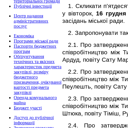
територіальної громади
1. Скликати п’ятдес
Публічні інвестиції
у вівторок,
16
грудн
Центр надання
засідань міської ради.
адміністративних
послуг
2. Запропонувати так
Економіка
Програми міської ради
2.1. Про затверджен
Паспорти бюджетних
співробітництво між 
програм
Обґрунтування
Ардуд, повіту Сату Мар
технічних та якісних
характеристик предмета
2.2. Про затверджен
закупівлі, розміру
бюджетного
співробітництво між 
призначення, очікуваної
Пеулешть, повіту Сату
вартості предмета
закупівлі
2.3. Про затверджен
Оренда комунального
майна
співробітництво між 
Бюджет участі
Штюка, повіту Тіміш, Р
Доступ до публічної
інформації
2.4. Про затвердж
Звернення громадян