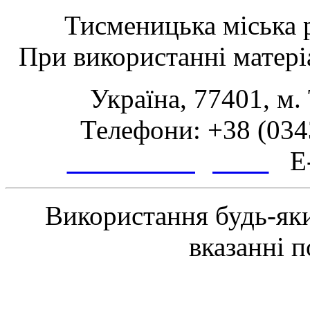
Тисменицька міська р
При використанні матеріа
Україна, 77401, м.
Телефони: +38 (0343
www.tsmth.gov.ua
E-
Використання будь-яки
вказанні 