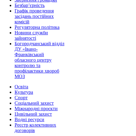
Безбар’єрність
Графік проведення
засідань постійних
комісій
Регуляторна політика
Новини служби
зайнятості
Богородчанський відділ
ДУ «Івано-
Франківський
обласного центру
контролю та
профілактики хвороб
МОЗ
Освіта
Культура
Спорт
Соціальний захист
Міжнародні проєкти
Цивільний захист
Водні ресурси
Реєстр колективних
договорів