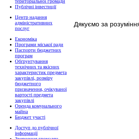
територіальної громади
Публічні інвестиції
Центр надання
адміністративних
Дякуємо за розумінн
послуг
Економіка
Програми міської ради
Паспорти бюджетних
програм
Обґрунтування
технічних та якісних
характеристик предмета
закупівлі, розміру
бюджетного
призначення, очікуваної
вартості предмета
закупівлі
Оренда комунального
майна
Бюджет участі
Доступ до публічної
інформації
Звернення громадян