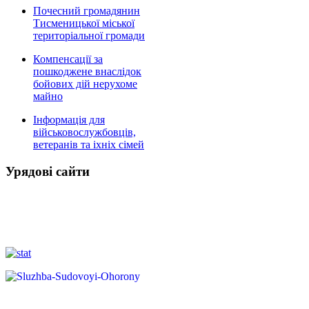
Почесний громадянин
Тисменицької міської
територіальної громади
Компенсації за
пошкоджене внаслідок
бойових дій нерухоме
майно
Інформація для
військовослужбовців,
ветеранів та іхніх сімей
Урядові сайти