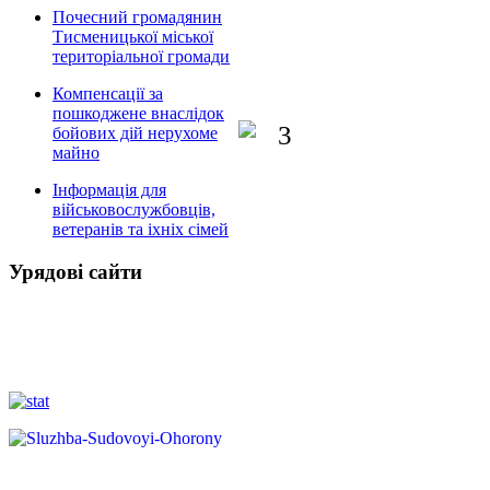
Почесний громадянин
Тисменицької міської
територіальної громади
Компенсації за
пошкоджене внаслідок
бойових дій нерухоме
майно
Інформація для
військовослужбовців,
ветеранів та іхніх сімей
Урядові сайти