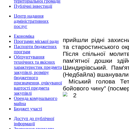
територіальної громади
Публічні інвестиції
Центр надання
адміністративних
послуг
Економіка
прийшли рідні захисн
Програми міської ради
та старостинського ок
Паспорти бюджетних
програм
Після спільної моли
Обґрунтування
пам’ятної дошки зді
технічних та якісних
Шиндирівський. Пам'я
характеристик предмета
закупівлі, розміру
(Недбайла) вшанували
бюджетного
Міський голова Те
призначення, очікуваної
бойового чину” (посме
вартості предмета
закупівлі
Оренда комунального
майна
Бюджет участі
Доступ до публічної
інформації
Звернення громадян