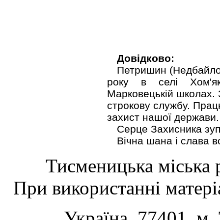
Довідково:
Петришин (Недбайло)
року в селі Хом'як
Марковецькій школах. 
строкову службу. Працю
захист нашої держави.
Серце Захисника зуп
Вічна шана і слава в
Тисменицька міська р
При використанні матеріа
Україна, 77401, м.