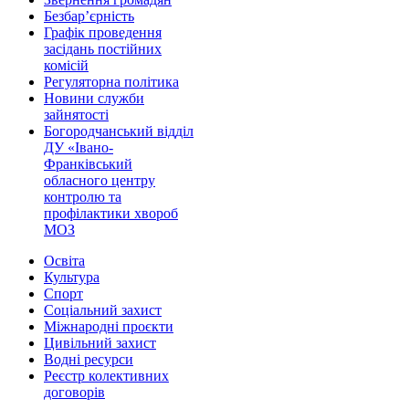
Безбар’єрність
Графік проведення
засідань постійних
комісій
Регуляторна політика
Новини служби
зайнятості
Богородчанський відділ
ДУ «Івано-
Франківський
обласного центру
контролю та
профілактики хвороб
МОЗ
Освіта
Культура
Спорт
Соціальний захист
Міжнародні проєкти
Цивільний захист
Водні ресурси
Реєстр колективних
договорів