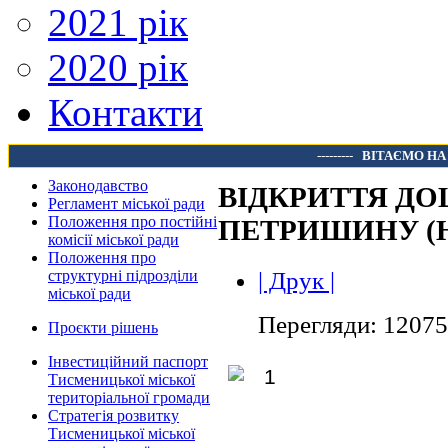
2021 рік
2020 рік
Контакти
---------
ВІТАЄМО НА
Законодавство
ВІДКРИТТЯ ДО
Регламент міської ради
Положення про постійні
ПЕТРИШИНУ (
комісії міської ради
Положення про
| Друк |
структурні підрозділи
міської ради
Перегляди: 12075
Проєкти рішень
Інвестиційний паспорт
Тисменицької міської
територіальної громади
Стратегія розвитку
Тисменицької міської