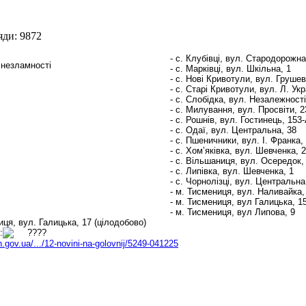
яди: 9872
- с. Клубівці, вул. Стародорожна
- с. Марківці, вул. Шкільна, 1
- с. Нові Кривотули, вул. Груше
- с. Старі Кривотули, вул. Л. Укр
- с. Слобідка, вул. Незалежності
- с. Милування, вул. Просвіти, 2
- с. Рошнів, вул. Гостинець, 153
- с. Одаї, вул. Центральна, 38
- с. Пшеничники, вул. І. Франка,
- с. Хом’яківка, вул. Шевченка, 
- с. Вільшаниця, вул. Осередок,
- с. Липівка, вул. Шевченка, 1
- с. Чорнолізці, вул. Центральна
- м. Тисмениця, вул. Наливайка,
- м. Тисмениця, вул Галицька, 1
- м. Тисмениця, вул Липова, 9
иця, вул. Галицька, 17 (цілодобово)
:
h.gov.ua/.../12-novini-na-golovnij/5249-041225