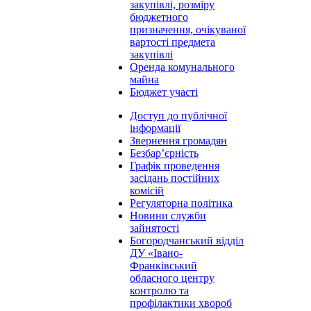
закупівлі, розміру
бюджетного
призначення, очікуваної
вартості предмета
закупівлі
Оренда комунального
майна
Бюджет участі
Доступ до публічної
інформації
Звернення громадян
Безбар’єрність
Графік проведення
засідань постійних
комісій
Регуляторна політика
Новини служби
зайнятості
Богородчанський відділ
ДУ «Івано-
Франківський
обласного центру
контролю та
профілактики хвороб