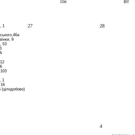
Пн
Вт
27
28
, 1
вського,46а
аїнки, 9
, 53
3
-А
 12
26
 103
, 1
 16
5 (цілодобово)
4