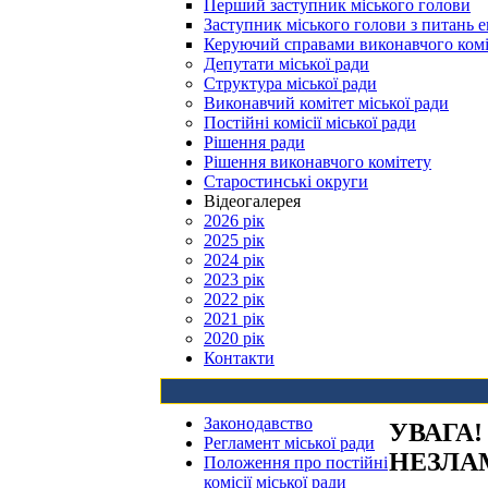
Перший заступник міського голови
Заступник міського голови з питань е
Керуючий справами виконавчого комі
Депутати міської ради
Структура міської ради
Виконавчий комітет міської ради
Постійні комісії міської ради
Рішення ради
Рішення виконавчого комітету
Старостинські округи
Відеогалерея
2026 рік
2025 рік
2024 рік
2023 рік
2022 рік
2021 рік
2020 рік
Контакти
Законодавство
УВАГА
Регламент міської ради
НЕЗЛА
Положення про постійні
комісії міської ради