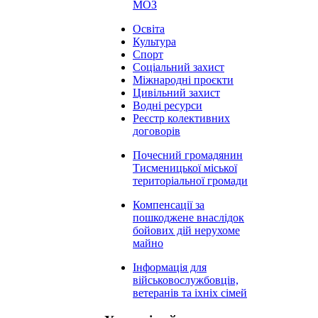
МОЗ
Освіта
Культура
Спорт
Соціальний захист
Міжнародні проєкти
Цивільний захист
Водні ресурси
Реєстр колективних
договорів
Почесний громадянин
Тисменицької міської
територіальної громади
Компенсації за
пошкоджене внаслідок
бойових дій нерухоме
майно
Інформація для
військовослужбовців,
ветеранів та іхніх сімей