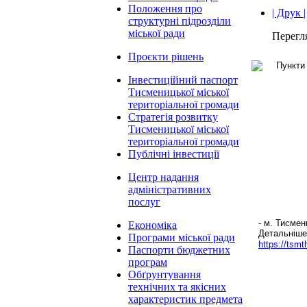
Положення про
| Друк |
структурні підрозділи
міської ради
Перегл
Проєкти рішень
Інвестиційний паспорт
Тисменицької міської
територіальної громади
Стратегія розвитку
Тисменицької міської
територіальної громади
Публічні інвестиції
Центр надання
адміністративних
послуг
- м. Тисмен
Економіка
Детальніше
Програми міської ради
https://tsmt
Паспорти бюджетних
програм
Обґрунтування
технічних та якісних
характеристик предмета