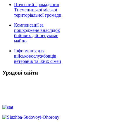
Почесний громадянин
Тисменицької міської
територіальної громади
Компенсації за
пошкоджене внаслідок
бойових дій нерухоме
майно
Інформація для
військовослужбовців,
ветеранів та іхніх сімей
Урядові сайти