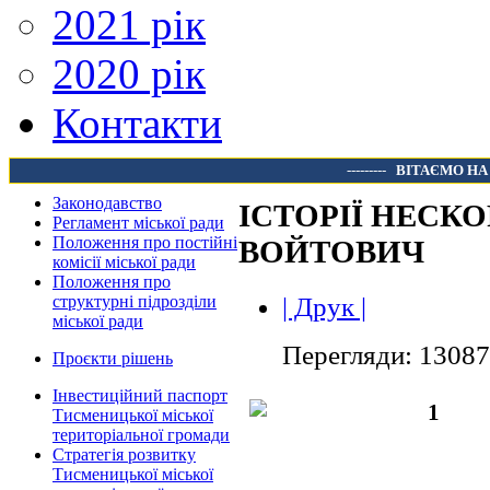
2021 рік
2020 рік
Контакти
---------
ВІТАЄМО НА
Законодавство
ІСТОРІЇ НЕСК
Регламент міської ради
Положення про постійні
ВОЙТОВИЧ
комісії міської ради
Положення про
| Друк |
структурні підрозділи
міської ради
Перегляди: 13087
Проєкти рішень
Інвестиційний паспорт
Тисменицької міської
територіальної громади
Стратегія розвитку
Тисменицької міської