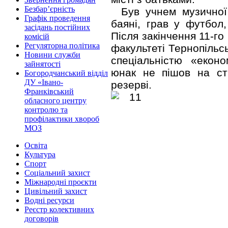
Безбар’єрність
Був учнем музичної
Графік проведення
баяні, грав у футбол
засідань постійних
Після закінчення 11-г
комісій
Регуляторна політика
факультеті Тернопільс
Новини служби
спеціальністю «еконо
зайнятості
юнак не пішов на ст
Богородчанський відділ
ДУ «Івано-
резерві.
Франківський
обласного центру
контролю та
профілактики хвороб
МОЗ
Освіта
Культура
Спорт
Соціальний захист
Міжнародні проєкти
Цивільний захист
Водні ресурси
Реєстр колективних
договорів