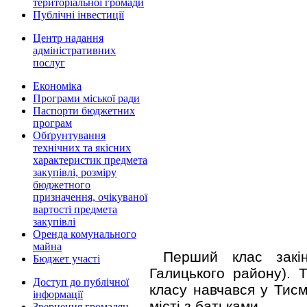
територіальної громади
Публічні інвестиції
Центр надання
адміністративних
послуг
Економіка
Програми міської ради
Паспорти бюджетних
програм
Обґрунтування
технічних та якісних
характеристик предмета
закупівлі, розміру
бюджетного
призначення, очікуваної
вартості предмета
закупівлі
Оренда комунального
майна
Перший клас закі
Бюджет участі
Галицького району). 
Доступ до публічної
класу навчався у Тисм
інформації
місті з батьками.
Звернення громадян