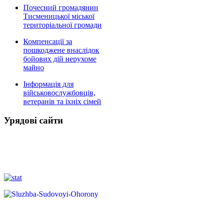
Почесний громадянин
Тисменицької міської
територіальної громади
Компенсації за
пошкоджене внаслідок
бойових дій нерухоме
майно
Інформація для
військовослужбовців,
ветеранів та іхніх сімей
Урядові сайти