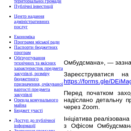
територіальної громади
Публічні інвестиції
Центр надання
адміністративних
послуг
Економіка
Програми міської ради
Паспорти бюджетних
програм
Обґрунтування
Омбудсмана», — зазна
технічних та якісних
характеристик предмета
Зареєструватися н
закупівлі, розміру
бюджетного
https://forms.gle/DEi
призначення, очікуваної
вартості предмета
Перед початком зах
закупівлі
надіслано детальну п
Оренда комунального
майна
через Zoom.
Бюджет участі
Ініціатива реалізован
Доступ до публічної
з Офісом Омбудсман
інформації
Звернення громадян