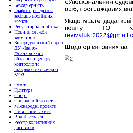
«Удосконалення судови
Безбар’єрність
осіб, постраждалих від 
Графік проведення
засідань постійних
Якщо маєте додаткові
комісій
Регуляторна політика
пошту ГО «Від
Новини служби
revivalukr2022@gmail.
зайнятості
Богородчанський відділ
Щодо орієнтовних дат т
ДУ «Івано-
Франківський
обласного центру
контролю та
профілактики хвороб
МОЗ
Освіта
Культура
Спорт
Соціальний захист
Міжнародні проєкти
Цивільний захист
Водні ресурси
Реєстр колективних
договорів