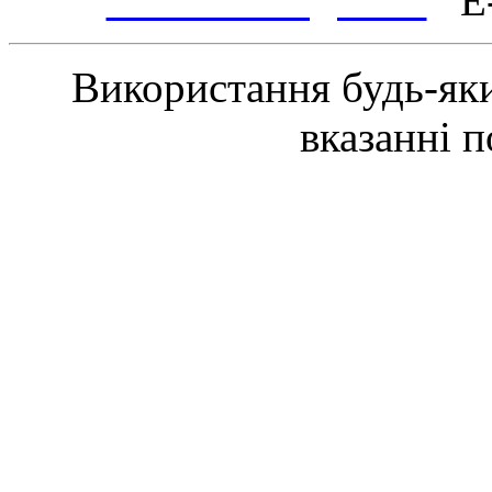
www.tsmth.gov.ua
E-
Використання будь-яки
вказанні 