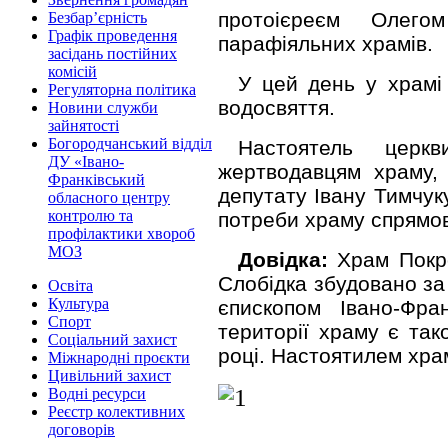
протоієреєм Олег
Безбар’єрність
Графік проведення
парафіяльних храмів.
засідань постійних
комісій
У цей день у храмі
Регуляторна політика
водосвяття.
Новини служби
зайнятості
Богородчанський відділ
Настоятель церк
ДУ «Івано-
жертводавцям храму, 
Франківський
депутату Івану Тимчук
обласного центру
контролю та
потреби храму спрямов
профілактики хвороб
МОЗ
Довідка:
Храм Покро
Слобідка збудовано за
Освіта
Культура
єпископом Івано-Фра
Спорт
території храму є так
Соціальний захист
році. Настоятилем храм
Міжнародні проєкти
Цивільний захист
Водні ресурси
Реєстр колективних
договорів