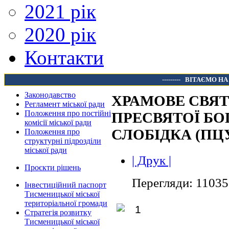
2021 рік
2020 рік
Контакти
---------
ВІТАЄМО НА
Законодавство
ХРАМОВЕ СВЯТ
Регламент міської ради
Положення про постійні
ПРЕСВЯТОЇ БО
комісії міської ради
СЛОБІДКА (ПЦ
Положення про
структурні підрозділи
міської ради
| Друк |
Проєкти рішень
Перегляди: 11035
Інвестиційний паспорт
Тисменицької міської
територіальної громади
Стратегія розвитку
Тисменицької міської