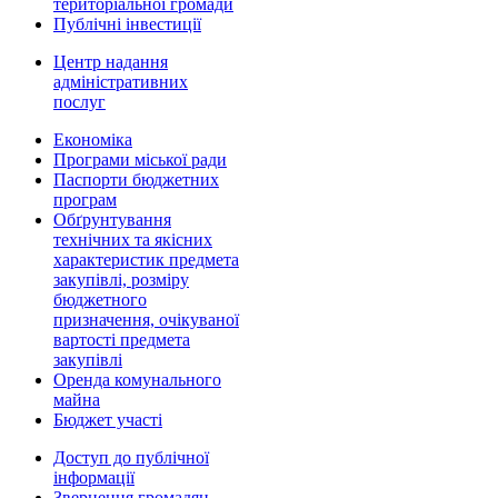
територіальної громади
Публічні інвестиції
Центр надання
адміністративних
послуг
Економіка
Програми міської ради
Паспорти бюджетних
програм
Обґрунтування
технічних та якісних
характеристик предмета
закупівлі, розміру
бюджетного
призначення, очікуваної
вартості предмета
закупівлі
Оренда комунального
майна
Бюджет участі
Доступ до публічної
інформації
Звернення громадян