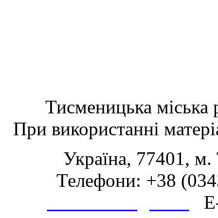
Тисменицька міська р
При використанні матеріа
Україна, 77401, м.
Телефони: +38 (0343
www.tsmth.gov.ua
E-