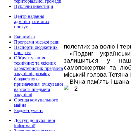
територіальної громади
Публічні інвестиції
Центр надання
адміністративних
послуг
Економіка
Програми міської ради
полеглих за волю і тер
Паспорти бюджетних
«Подвиг українськ
програм
Обґрунтування
залишиться у наші
технічних та якісних
самопожертви та любо
характеристик предмета
міський голова Тетяна
закупівлі, розміру
бюджетного
Вічна памʼять і шана
призначення, очікуваної
вартості предмета
закупівлі
Оренда комунального
майна
Бюджет участі
Доступ до публічної
інформації
Звернення громадян