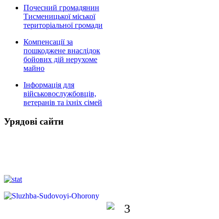
Почесний громадянин
Тисменицької міської
територіальної громади
Компенсації за
пошкоджене внаслідок
бойових дій нерухоме
майно
Інформація для
військовослужбовців,
ветеранів та іхніх сімей
Урядові сайти