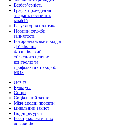
Безбар’єрність
Графік проведення
засідань постійних
комісій
Регуляторна політика
Новини служби
зайнятості
Богородчанський відділ
ДУ «Івано-
Франківський
обласного центру
контролю та
профілактики хвороб
МОЗ
Освіта
Культура
Спорт
Соціальний захист
Міжнародні проєкти
Цивільний захист
Водні ресурси
Реєстр колективних
договорів