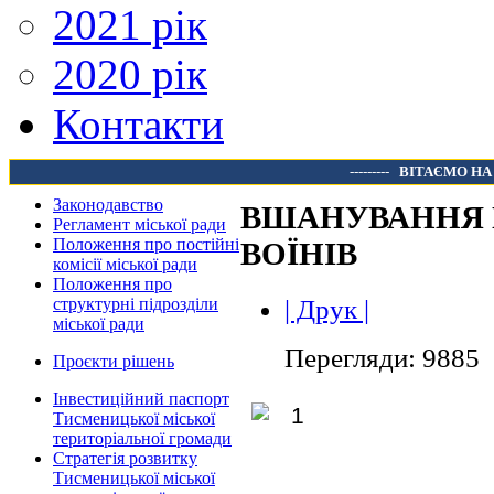
2021 рік
2020 рік
Контакти
---------
ВІТАЄМО НА
Законодавство
ВШАНУВАННЯ 
Регламент міської ради
Положення про постійні
ВОЇНІВ
комісії міської ради
Положення про
| Друк |
структурні підрозділи
міської ради
Перегляди: 9885
Проєкти рішень
Інвестиційний паспорт
Тисменицької міської
територіальної громади
Стратегія розвитку
Тисменицької міської