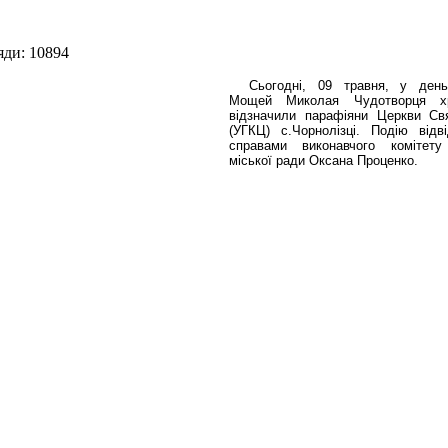
яди: 10894
Сьогодні, 09 травня, у ден
Мощей Миколая Чудотворця х
відзначили парафіяни Церкви Св
(УГКЦ) с.Чорнолізці. Подію відв
справами виконавчого комітету
міської ради Оксана Проценко.