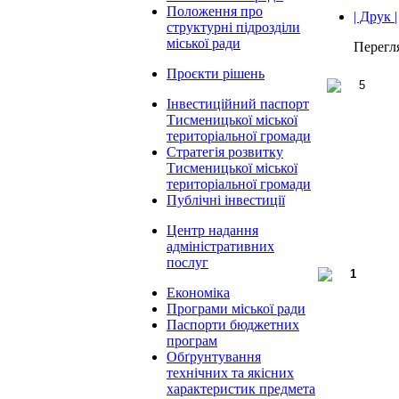
Положення про
| Друк |
структурні підрозділи
міської ради
Перегл
Проєкти рішень
Інвестиційний паспорт
Тисменицької міської
територіальної громади
Стратегія розвитку
Тисменицької міської
територіальної громади
Публічні інвестиції
Центр надання
адміністративних
послуг
Економіка
Програми міської ради
Паспорти бюджетних
програм
Обґрунтування
технічних та якісних
характеристик предмета