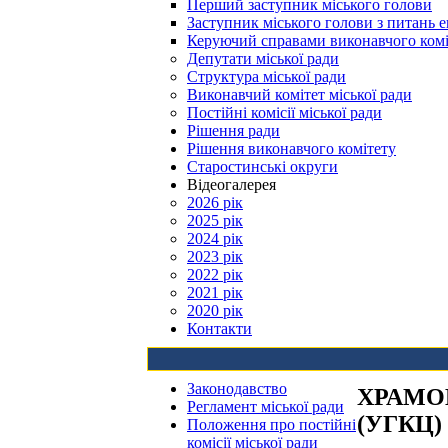
Перший заступник міського голови
Заступник міського голови з питань е
Керуючий справами виконавчого комі
Депутати міської ради
Структура міської ради
Виконавчий комітет міської ради
Постійні комісії міської ради
Рішення ради
Рішення виконавчого комітету
Старостинські округи
Відеогалерея
2026 рік
2025 рік
2024 рік
2023 рік
2022 рік
2021 рік
2020 рік
Контакти
Законодавство
ХРАМО
Регламент міської ради
(УГКЦ)
Положення про постійні
комісії міської ради