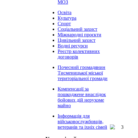
МОЗ
Освіта
Культура
Спорт
Соціальний захист
Міжнародні проєкти
Цивільний захист
Водні ресурси
Реєстр колективних
договорів
Почесний громадянин
Тисменицької міської
територіальної громади
Компенсації за
пошкоджене внаслідок
бойових дій нерухоме
майно
Інформація для
військовослужбовців,
ветеранів та іхніх сімей