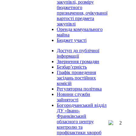
закупівлі, розміру
бюджетного
призначення, очікуваної
вартості предмета
закупівлі
Оренда комунального
майна
Бюджет участі
Доступ до публічної
інформації
Звернення громадян
Безбар’єрність
Графік проведення
засідань постійних
комісій
Регуляторна політика
Новини служби
зайнятості
Богородчанський відділ
ДУ «Івано-
Франківський
обласного центру
контролю та
профілактики хвороб