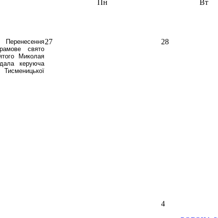
Пн
Вт
27
28
ь Перенесення
рамове свято
ятого Миколая
ідала керуюча
 Тисменицької
4