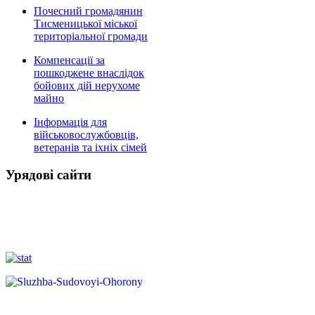
Почесний громадянин
Тисменицької міської
територіальної громади
Компенсації за
пошкоджене внаслідок
бойових дій нерухоме
майно
Інформація для
військовослужбовців,
ветеранів та іхніх сімей
Урядові сайти