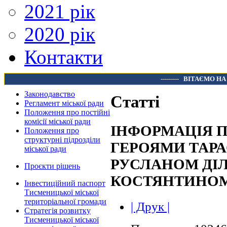
2021 рік
2020 рік
Контакти
---------
ВІТАЄМО НА
Законодавство
Статті
Регламент міської ради
Положення про постійні
комісії міської ради
ІНФОРМАЦІЯ 
Положення про
структурні підрозділи
ГЕРОЯМИ ТАР
міської ради
РУСЛАНОМ ДІ
Проєкти рішень
КОСТЯНТИНОМ
Інвестиційний паспорт
Тисменицької міської
територіальної громади
| Друк |
Стратегія розвитку
Тисменицької міської