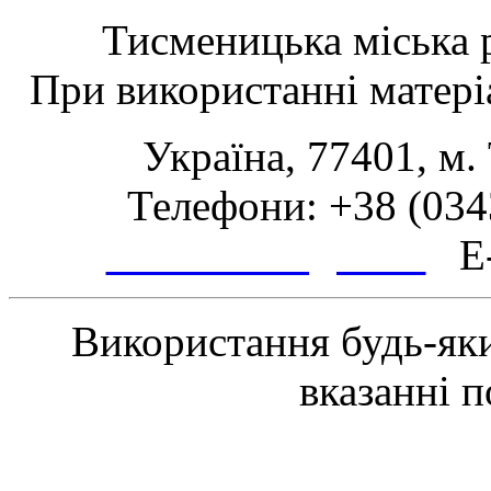
Тисменицька міська р
При використанні матеріа
Україна, 77401, м.
Телефони: +38 (0343
www.tsmth.gov.ua
E-
Використання будь-яки
вказанні 