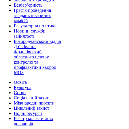
Безбар’єрність
Графік проведення
засідань постійних
комісій
Регуляторна політика
Новини служби
зайнятості
Богородчанський відділ
ДУ «Івано-
Франківський
обласного центру
контролю та
профілактики хвороб
МОЗ
Освіта
Культура
Спорт
Соціальний захист
Міжнародні проєкти
Цивільний захист
Водні ресурси
Реєстр колективних
договорів