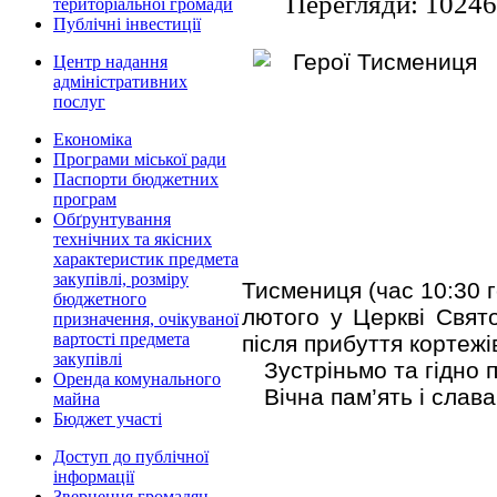
Перегляди: 10246
територіальної громади
Публічні інвестиції
Центр надання
адміністративних
послуг
Економіка
Програми міської ради
Паспорти бюджетних
програм
Обґрунтування
технічних та якісних
характеристик предмета
закупівлі, розміру
Тисмениця (час 10:30 г
бюджетного
лютого у Церкві Свят
призначення, очікуваної
вартості предмета
після прибуття кортежі
закупівлі
Зустріньмо та гідно 
Оренда комунального
Вічна пам’ять і слав
майна
Бюджет участі
Доступ до публічної
інформації
Звернення громадян