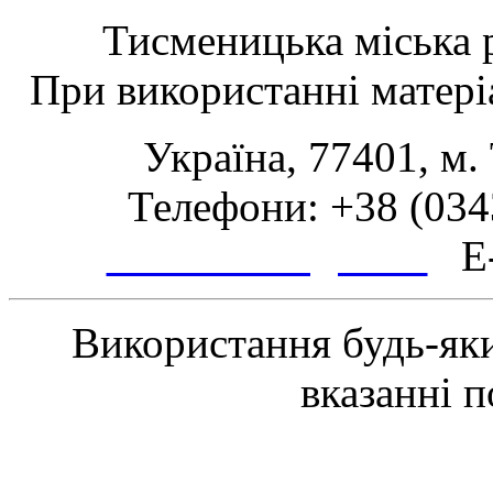
Тисменицька міська р
При використанні матеріа
Україна, 77401, м.
Телефони: +38 (0343
www.tsmth.gov.ua
E-
Використання будь-яки
вказанні 