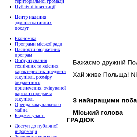
територіальної громади
Публічні інвестиції
Центр надання
адміністративних
послуг
Економіка
Програми міської ради
Паспорти бюджетних
програм
Обґрунтування
Бажаємо дружній Пол
технічних та якісних
характеристик предмета
Хай живе Польща! Nie
закупівлі, розміру
бюджетного
призначення, очікуваної
вартості предмета
закупівлі
З найкращими поб
Оренда комунального
майна
Міський
Бюджет участі
ГРАДЮК
Доступ до публічної
інформації
Звернення громадян