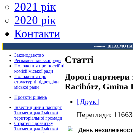
2021 рік
2020 рік
Контакти
---------
ВІТАЄМО НА
Законодавство
Статті
Регламент міської ради
Положення про постійні
комісії міської ради
Дорогі партнери з
Положення про
структурні підрозділи
Racibórz, Gmina I
міської ради
Проєкти рішень
| Друк |
Інвестиційний паспорт
Тисменицької міської
Перегляди: 11663
територіальної громади
Стратегія розвитку
Тисменицької міської