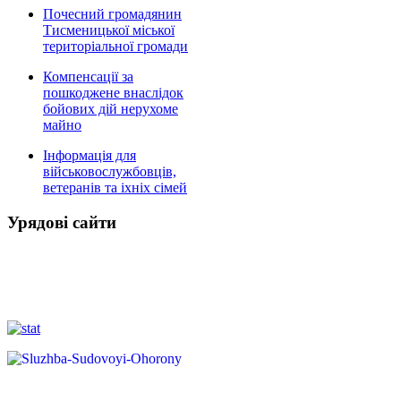
Почесний громадянин
Тисменицької міської
територіальної громади
Компенсації за
пошкоджене внаслідок
бойових дій нерухоме
майно
Інформація для
військовослужбовців,
ветеранів та іхніх сімей
Урядові сайти