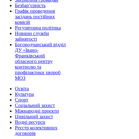
Безбар’єрність
Графік проведення
засідань постійних
комісій
Регуляторна політика
Новини служби
зайнятості
Богородчанський відділ
ДУ «Івано-
Франківський
обласного центру
контролю та
профілактики хвороб
МОЗ
Освіта
Культура
Спорт
Соціальний захист
Міжнародні проєкти
Цивільний захист
Водні ресурси
Реєстр колективних
договорів