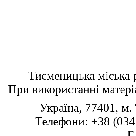
Тисменицька міська р
При використанні матеріа
Україна, 77401, м.
Телефони: +38 (0343
www.tsmth.gov.ua
E-