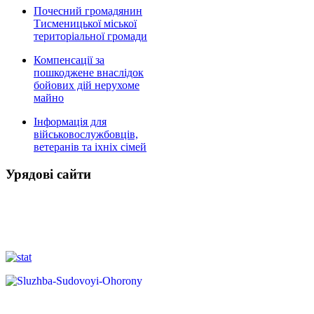
Почесний громадянин
Тисменицької міської
територіальної громади
Компенсації за
пошкоджене внаслідок
бойових дій нерухоме
майно
Інформація для
військовослужбовців,
ветеранів та іхніх сімей
Урядові сайти