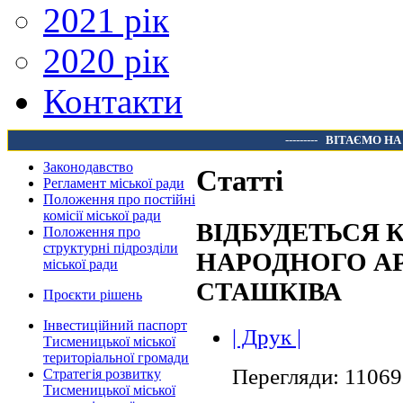
2021 рік
2020 рік
Контакти
---------
ВІТАЄМО НА
Законодавство
Статті
Регламент міської ради
Положення про постійні
комісії міської ради
ВІДБУДЕТЬСЯ 
Положення про
структурні підрозділи
НАРОДНОГО АР
міської ради
СТАШКІВА
Проєкти рішень
Інвестиційний паспорт
| Друк |
Тисменицької міської
територіальної громади
Перегляди: 11069
Стратегія розвитку
Тисменицької міської