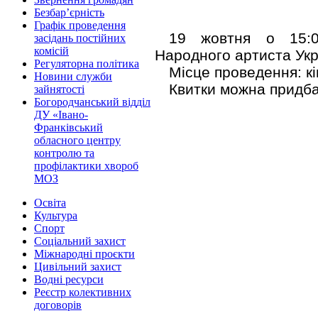
Безбар’єрність
Графік проведення
19 жовтня о 15:00
засідань постійних
комісій
Народного артиста Укр
Регуляторна політика
Місце проведення: к
Новини служби
Квитки можна придбат
зайнятості
Богородчанський відділ
ДУ «Івано-
Франківський
обласного центру
контролю та
профілактики хвороб
МОЗ
Освіта
Культура
Спорт
Соціальний захист
Міжнародні проєкти
Цивільний захист
Водні ресурси
Реєстр колективних
договорів