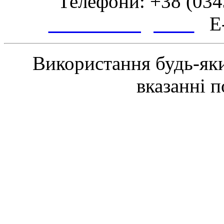
Телефони: +38 (0343
www.tsmth.gov.ua
E-
Використання будь-яки
вказанні 