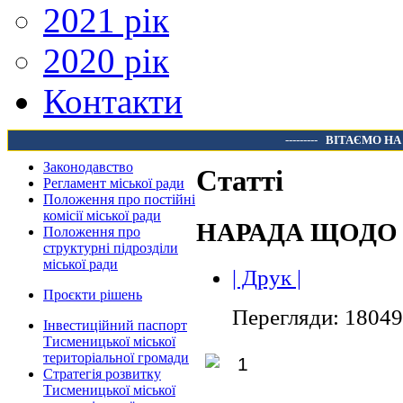
2021 рік
2020 рік
Контакти
---------
ВІТАЄМО НА
Законодавство
Статті
Регламент міської ради
Положення про постійні
комісії міської ради
НАРАДА ЩОДО 
Положення про
структурні підрозділи
міської ради
| Друк |
Проєкти рішень
Перегляди: 18049
Інвестиційний паспорт
Тисменицької міської
територіальної громади
Стратегія розвитку
Тисменицької міської