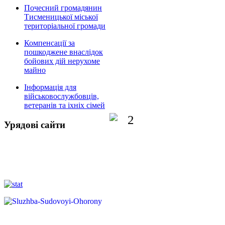
Почесний громадянин
Тисменицької міської
територіальної громади
Компенсації за
пошкоджене внаслідок
бойових дій нерухоме
майно
Інформація для
військовослужбовців,
ветеранів та іхніх сімей
Урядові сайти