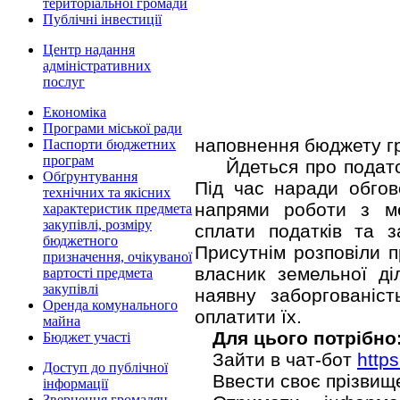
територіальної громади
Публічні інвестиції
Центр надання
адміністративних
послуг
Економіка
Програми міської ради
наповнення бюджету г
Паспорти бюджетних
програм
Йдеться про подато
Обґрунтування
Під час наради обгов
технічних та якісних
напрями роботи з м
характеристик предмета
закупівлі, розміру
сплати податків та 
бюджетного
Присутнім розповіли п
призначення, очікуваної
власник земельної ді
вартості предмета
закупівлі
наявну заборгованіс
Оренда комунального
оплатити їх.
майна
Для цього потрібно
Бюджет участі
Зайти в чат-бот
http
Доступ до публічної
Ввести своє прізвище,
інформації
Звернення громадян