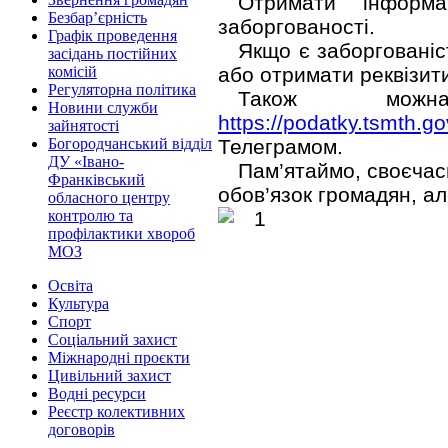
Отримати інформа
Безбар’єрність
заборгованості.
Графік проведення
Якщо є заборгованіс
засідань постійних
або отримати реквізити
комісій
Регуляторна політика
Також можна
Новини служби
https://podatky.tsmth.go
зайнятості
Телеграмом.
Богородчанський відділ
ДУ «Івано-
Пам’ятаймо, своєчас
Франківський
обов’язок громадян, ал
обласного центру
контролю та
профілактики хвороб
МОЗ
Освіта
Культура
Спорт
Соціальний захист
Міжнародні проєкти
Цивільний захист
Водні ресурси
Реєстр колективних
договорів