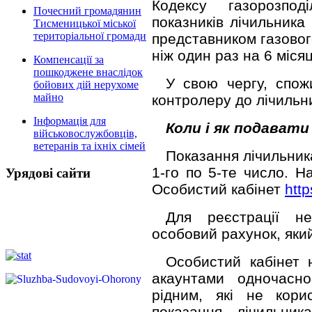
Кодексу газорозпод
Почесний громадянин
показників лічильника
Тисменицької міської
територіальної громади
представником газовог
ніж один раз на 6 місяц
Компенсації за
пошкоджене внаслідок
У свою чергу, спож
бойових дій нерухоме
майно
контролеру до лічильни
Інформація для
Коли і як подавати
військовослужбовців,
ветеранів та іхніх сімей
Показання лічильник
1-го по 5-те число. Н
Урядові сайти
Особистий кабінет
htt
Для реєстрації не
особовий рахунок, як
Особистий кабінет 
акаунтами одночасн
рідним, які не кори
показання лічильни