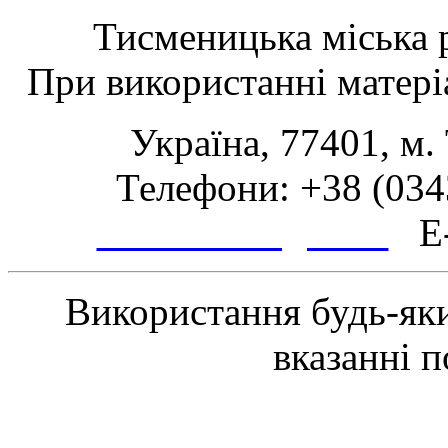
Тисменицька міська р
При використанні матеріа
Україна, 77401, м.
Телефони: +38 (0343
www.tsmth.gov.ua
E-
Використання будь-яки
вказанні 