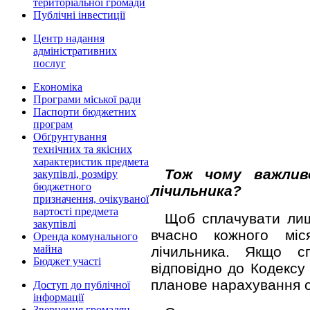
територіальної громади
Публічні інвестиції
Центр надання
адміністративних
послуг
Економіка
Програми міської ради
Паспорти бюджетних
програм
Обґрунтування
технічних та якісних
характеристик предмета
Тож чому важлив
закупівлі, розміру
бюджетного
лічильника?
призначення, очікуваної
вартості предмета
Щоб сплачувати лиш
закупівлі
вчасно кожного міс
Оренда комунального
майна
лічильника. Якщо с
Бюджет участі
відповідно до Кодексу
планове нарахування о
Доступ до публічної
інформації
Звернення громадян