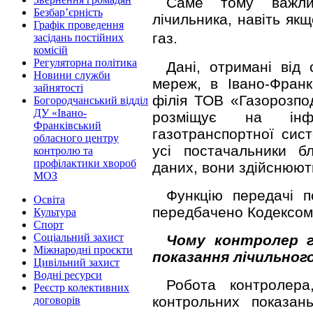
Саме тому важлив
Безбар’єрність
лічильника, навіть як
Графік проведення
газ.
засідань постійних
комісій
Регуляторна політика
Дані, отримані від
Новини служби
мереж, в Івано-Франкі
зайнятості
філія ТОВ «Газорозпо
Богородчанський відділ
ДУ «Івано-
розміщує на інфо
Франківський
газотранспортної сис
обласного центру
усі постачальники б
контролю та
профілактики хвороб
даних, вони здійснюют
МОЗ
Функцію передачі 
Освіта
передбачено Кодексом 
Культура
Спорт
Соціальний захист
Чому контролер га
Міжнародні проєкти
показання лічильног
Цивільний захист
Водні ресурси
Робота контролера
Реєстр колективних
контрольних показань
договорів