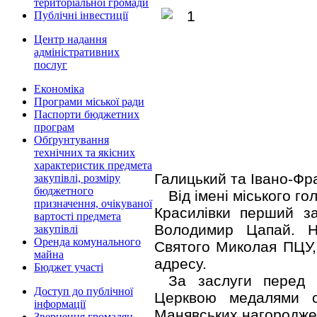
територіальної громади
Публічні інвестиції
Центр надання
адміністративних
послуг
Економіка
Програми міської ради
Паспорти бюджетних
програм
Обґрунтування
технічних та якісних
характеристик предмета
Галицький та Івано-Фр
закупівлі, розміру
бюджетного
Від імені міського г
призначення, очікуваної
Красилівки перший з
вартості предмета
Володимир Цапай. 
закупівлі
Оренда комунального
Святого Миколая ПЦУ,
майна
адресу.
Бюджет участі
За заслуги перед 
Доступ до публічної
Церквою медалями с
інформації
Манявських нагороджен
Звернення громадян