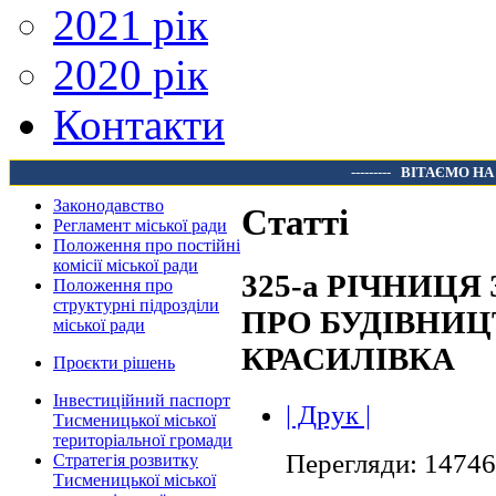
2021 рік
2020 рік
Контакти
---------
ВІТАЄМО НА
Законодавство
Статті
Регламент міської ради
Положення про постійні
комісії міської ради
325-а РІЧНИЦЯ
Положення про
структурні підрозділи
ПРО БУДІВНИЦ
міської ради
КРАСИЛІВКА
Проєкти рішень
Інвестиційний паспорт
| Друк |
Тисменицької міської
територіальної громади
Перегляди: 14746
Стратегія розвитку
Тисменицької міської