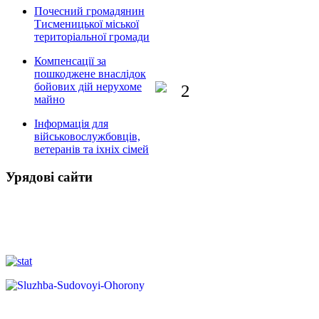
Почесний громадянин
Тисменицької міської
територіальної громади
Компенсації за
пошкоджене внаслідок
бойових дій нерухоме
майно
Інформація для
військовослужбовців,
ветеранів та іхніх сімей
Урядові сайти