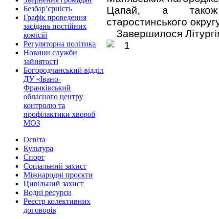
Цапай, а також с
Безбар’єрність
Графік проведення
старостинського округ
засідань постійних
Завершилося Літургі
комісій
Регуляторна політика
Новини служби
зайнятості
Богородчанський відділ
ДУ «Івано-
Франківський
обласного центру
контролю та
профілактики хвороб
МОЗ
Освіта
Культура
Спорт
Соціальний захист
Міжнародні проєкти
Цивільний захист
Водні ресурси
Реєстр колективних
договорів