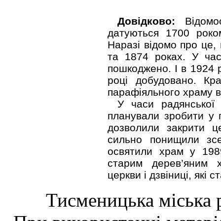
Довідково:
Відомос
датуються 1700 роком
Наразі відомо про це,
та 1874 роках. У час
пошкоджено. І в 1924 
році добудовано. Кр
парафіяльного храму в
У часи радянської
планували зробити у п
дозволили закрити ц
сильно понищили зсе
освятили храм у 1989
старим дерев’яним 
церкви і дзвіниці, які 
Тисменицька міська р