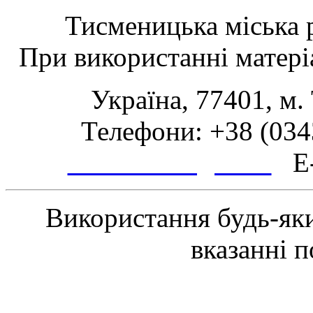
Тисменицька міська р
При використанні матеріа
Україна, 77401, м.
Телефони: +38 (0343
www.tsmth.gov.ua
E-
Використання будь-яки
вказанні 