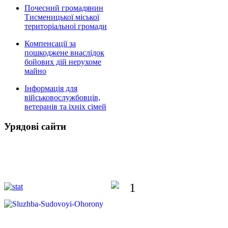
Почесний громадянин
Тисменицької міської
територіальної громади
Компенсації за
пошкоджене внаслідок
бойових дій нерухоме
майно
Інформація для
військовослужбовців,
ветеранів та іхніх сімей
Урядові сайти