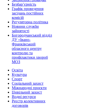
Безбар’єрність
Графік проведення
засідань постійних
комісій
Регуляторна політика
Новини служби
зайнятості
Богородчанський відділ
ДУ «Івано-
Франківський
обласного центру
контролю та
профілактики хвороб
МОЗ
Освіта
Культура
Спорт
Соціальний захист
Міжнародні проєкти
Цивільний захист
Водні ресурси
Реєстр колективних
договорів