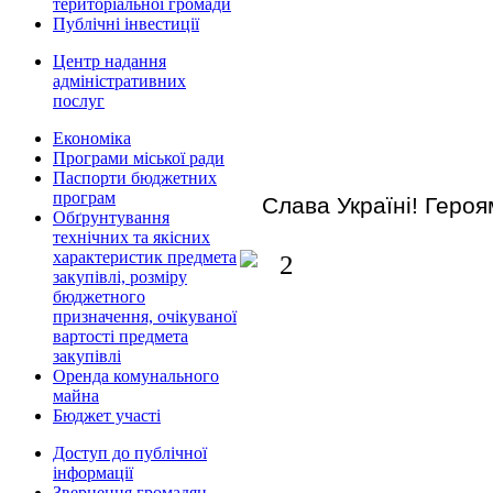
територіальної громади
Публічні інвестиції
Центр надання
адміністративних
послуг
Економіка
Програми міської ради
Паспорти бюджетних
програм
Слава Україні! Героя
Обґрунтування
технічних та якісних
характеристик предмета
закупівлі, розміру
бюджетного
призначення, очікуваної
вартості предмета
закупівлі
Оренда комунального
майна
Бюджет участі
Доступ до публічної
інформації
Звернення громадян