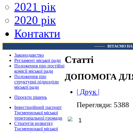
2021 рік
2020 рік
Контакти
---------
ВІТАЄМО НА
Законодавство
Статті
Регламент міської ради
Положення про постійні
комісії міської ради
ДОПОМОГА ДЛ
Положення про
структурні підрозділи
міської ради
| Друк |
Проєкти рішень
Перегляди: 5388
Інвестиційний паспорт
Тисменицької міської
територіальної громади
Стратегія розвитку
Тисменицької міської