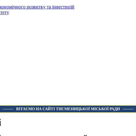
кономічного розвитку та інвестицій
тету
---------
ВІТАЄМО НА САЙТІ ТИСМЕНИЦЬКОЇ МІСЬКОЇ РАДИ
---------
і