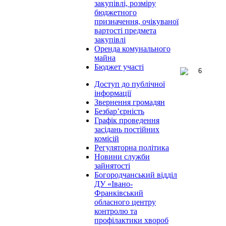
закупівлі, розміру
бюджетного
призначення, очікуваної
вартості предмета
закупівлі
Оренда комунального
майна
Бюджет участі
Доступ до публічної
інформації
Звернення громадян
Безбар’єрність
Графік проведення
засідань постійних
комісій
Регуляторна політика
Новини служби
зайнятості
Богородчанський відділ
ДУ «Івано-
Франківський
обласного центру
контролю та
профілактики хвороб