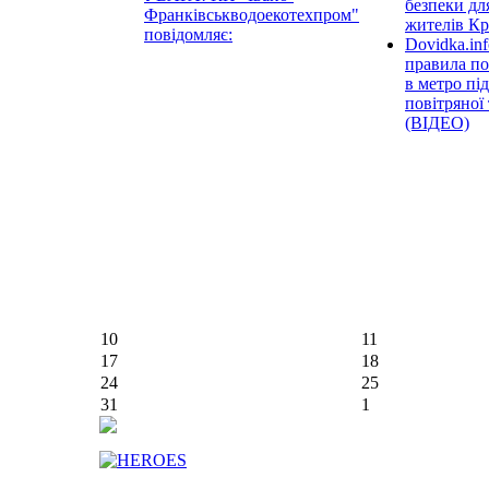
безпеки дл
Франківськводоекотехпром"
жителів К
повідомляє:
Dovidka.inf
правила по
в метро під
повітряної
(ВІДЕО)
10
11
17
18
24
25
31
1