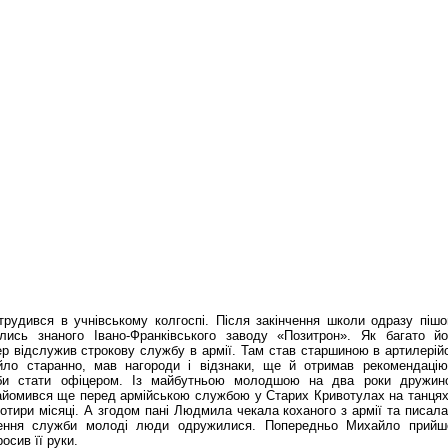
рудився в учнівському колгоспі. Після закінчення школи одразу піш
лись знаного Івано-Франківського заводу «Позитрон». Як багато йо
 відслужив строкову службу в армії. Там став старшиною в артилерійс
ло старанно, мав нагороди і відзнаки, ще й отримав рекомендаці
оби стати офіцером. Із майбутньою молодшою на два роки дружи
йомився ще перед армійською службою у Старих Кривотулах на танця
отири місяці. А згодом пані Людмила чекала коханого з армії та писала
ення служби молоді люди одружилися. Попередньо Михайло прийш
осив її руки.