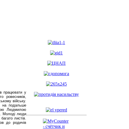
ов працювати у
го ровесників,
ькому війську.
ю на подальше
ною Людмилою
х. Молоді люди
 багато листів.
ов до родичів