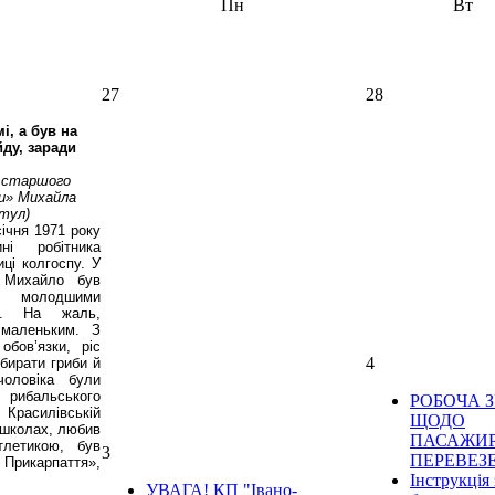
Пн
Вт
27
28
мі, а був на
йду, заради
о старшого
и» Михайла
тул)
ічня 1971 року
і робітника
иці колгоспу. У
. Михайло був
 молодшими
м. На жаль,
маленьким. З
бов’язки, ріс
4
бирати гриби й
чоловіка були
рибальського
РОБОЧА З
асилівській
ЩОДО
 школах, любив
ПАСАЖИ
тлетикою, був
3
ПЕРЕВЕЗ
 Прикарпаття»,
Інструкція 
УВАГА! КП "Івано-