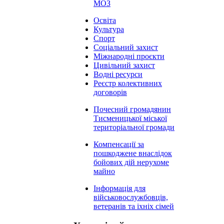
МОЗ
Освіта
Культура
Спорт
Соціальний захист
Міжнародні проєкти
Цивільний захист
Водні ресурси
Реєстр колективних
договорів
Почесний громадянин
Тисменицької міської
територіальної громади
Компенсації за
пошкоджене внаслідок
бойових дій нерухоме
майно
Інформація для
військовослужбовців,
ветеранів та іхніх сімей