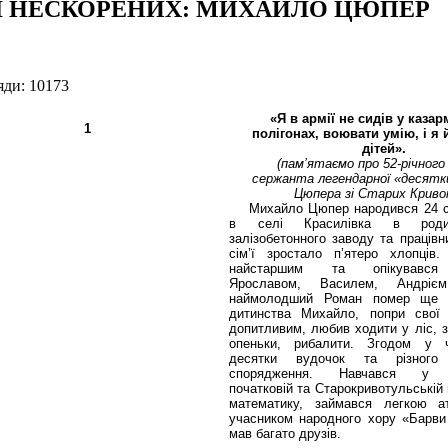
ІЇ НЕСКОРЕНИХ: МИХАЙЛО ЦЮПЕР
яди: 10173
«Я в армії не сидів у казар
полігонах, воювати умію, і я 
дітей».
(пам’ятаємо про 52-річног
сержанта легендарної «десятк
Цюпера зі Старих Криво
Михайло Цюпер народився 24 с
в селі Красилівка в родин
залізобетонного заводу та працівн
сім’ї зростало п’ятеро хлопців
найстаршим та опікувався
Ярославом, Василем, Андріє
наймолодший Роман помер ще 
дитинства Михайло, попри свої о
допитливим, любив ходити у ліс, з
опеньки, рибалити. Згодом у 
десятки вудочок та різного 
спорядження. Навчався у Кр
початковій та Старокривотульській
математику, займався легкою а
учасником народного хору «Барви
мав багато друзів.