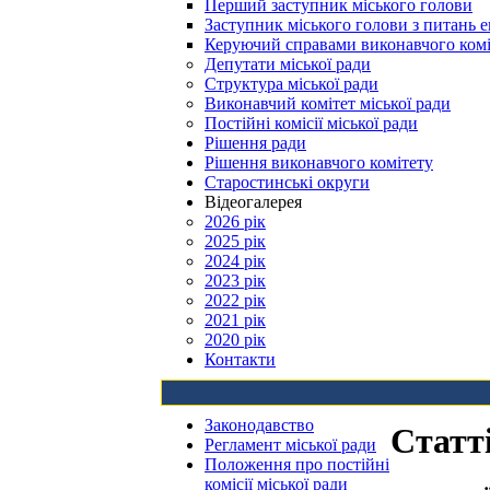
Перший заступник міського голови
Заступник міського голови з питань е
Керуючий справами виконавчого комі
Депутати міської ради
Структура міської ради
Виконавчий комітет міської ради
Постійні комісії міської ради
Рішення ради
Рішення виконавчого комітету
Старостинські округи
Відеогалерея
2026 рік
2025 рік
2024 рік
2023 рік
2022 рік
2021 рік
2020 рік
Контакти
Законодавство
Статт
Регламент міської ради
Положення про постійні
комісії міської ради