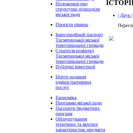
ІСТОР
Положення про
структурні підрозділи
міської ради
| Друк |
Проєкти рішень
Перегл
Інвестиційний паспорт
Тисменицької міської
територіальної громади
Стратегія розвитку
Тисменицької міської
територіальної громади
Публічні інвестиції
Центр надання
адміністративних
послуг
Економіка
Програми міської ради
Паспорти бюджетних
програм
Обґрунтування
технічних та якісних
характеристик предмета