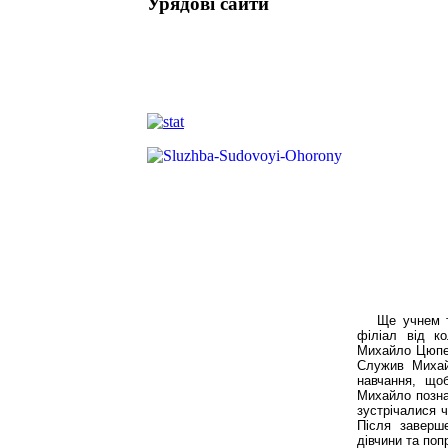
Урядові сайти
Ще учнем т
філіал від ко
Михайло Цюпер
Служив Михай
навчання, щ
Михайло позна
зустрічалися ч
Після заверш
дівчини та попр