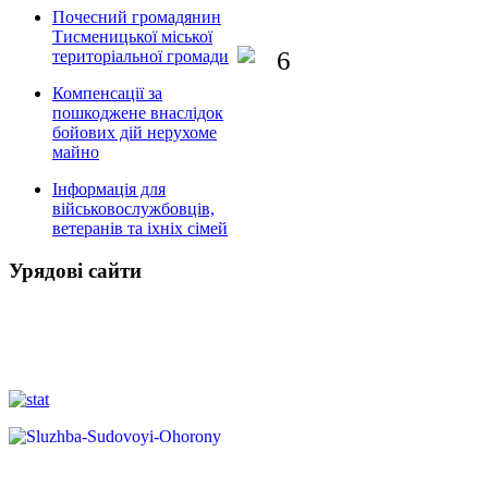
Почесний громадянин
Тисменицької міської
територіальної громади
Компенсації за
пошкоджене внаслідок
бойових дій нерухоме
майно
Інформація для
військовослужбовців,
ветеранів та іхніх сімей
Урядові сайти