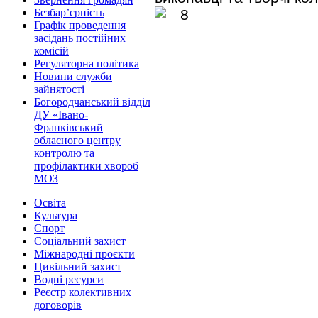
Безбар’єрність
Графік проведення
засідань постійних
комісій
Регуляторна політика
Новини служби
зайнятості
Богородчанський відділ
ДУ «Івано-
Франківський
обласного центру
контролю та
профілактики хвороб
МОЗ
Освіта
Культура
Спорт
Соціальний захист
Міжнародні проєкти
Цивільний захист
Водні ресурси
Реєстр колективних
договорів