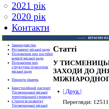
2021 рік
2020 рік
Контакти
---------
ВІТАЄМО НА
Законодавство
Статті
Регламент міської ради
Положення про постійні
комісії міської ради
У ТИСМЕНИЦЬК
Положення про
структурні підрозділи
ЗАХОДИ ДО ДН
міської ради
МІЖНАРОДНОГ
Проєкти рішень
Інвестиційний паспорт
| Друк |
Тисменицької міської
територіальної громади
Перегляди: 12511
Стратегія розвитку
Тисменицької міської