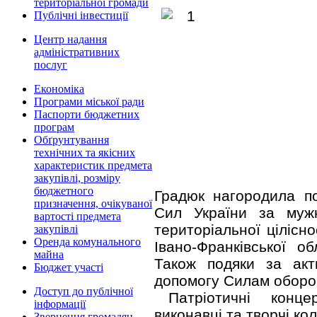
територіальної громади
Публічні інвестиції
Центр надання
адміністративних
послуг
Економіка
Програми міської ради
Паспорти бюджетних
програм
Обґрунтування
технічних та якісних
характеристик предмета
закупівлі, розміру
бюджетного
Градюк нагородила по
призначення, очікуваної
Сил України за мужн
вартості предмета
територіальної цілісн
закупівлі
Оренда комунального
Івано-Франківської о
майна
Також подяки за акт
Бюджет участі
допомогу Силам оборо
Доступ до публічної
Патріотичні конц
інформації
виконавці та творчі ко
Звернення громадян