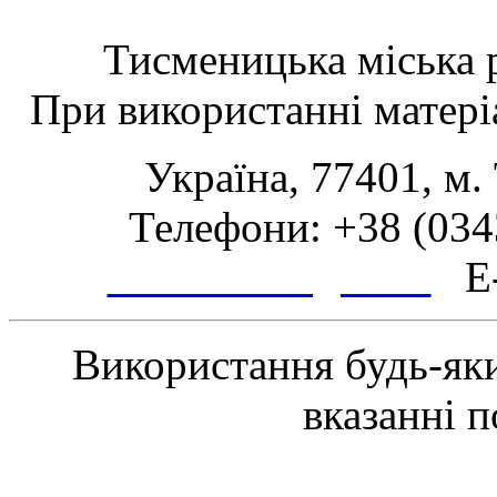
Тисменицька міська р
При використанні матеріа
Україна, 77401, м.
Телефони: +38 (0343
www.tsmth.gov.ua
E-
Використання будь-яки
вказанні 