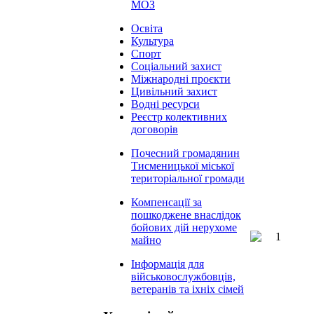
МОЗ
Освіта
Культура
Спорт
Соціальний захист
Міжнародні проєкти
Цивільний захист
Водні ресурси
Реєстр колективних
договорів
Почесний громадянин
Тисменицької міської
територіальної громади
Компенсації за
пошкоджене внаслідок
бойових дій нерухоме
майно
Інформація для
військовослужбовців,
ветеранів та іхніх сімей