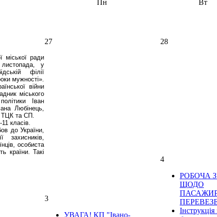
Пн
Вт
27
28
ї міської ради
 листопада, у
дській філії
оки мужності».
аїнської війни
адник міського
політики Іван
ана Любінець,
 ТЦК та СП.
-11 класів.
ов до України,
ї захисників,
їнців, особиста
ть країни. Такі
4
РОБОЧА З
ЩОДО
ПАСАЖИ
3
ПЕРЕВЕЗ
Інструкція 
УВАГА! КП "Івано-