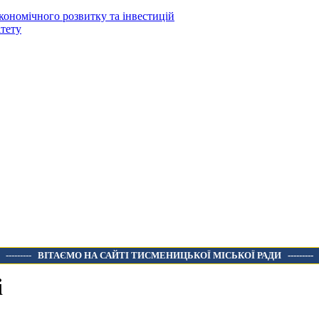
кономічного розвитку та інвестицій
тету
---------
ВІТАЄМО НА САЙТІ ТИСМЕНИЦЬКОЇ МІСЬКОЇ РАДИ
---------
і