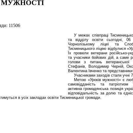
 МУЖНОСТІ
яди: 11506
У межах співпраці Тисменицько
та відділу освіти сьогодні, 06
Чорнолізькому ліцеї та Слобі
Тисменицького ліцею відбулися «Ур
Їх провели ветерани російсько-укр
та учасники бойових дій, а саме р
голови з питань ветеранської 
Стефанів, Володимир Черній, Окс
Валентина Івченко та представники
Учасниками заходів стали учні 7
Метою «Уроків мужності» є люб
самовідданість та патріотизм ї
активна громадянська позиція укра
відповідальність за долю та єдніс
тимуться в усіх закладах освіти Тисменицької громади.