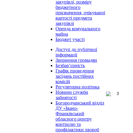
закупівлі, розміру
бюджетного
призначення, очікуваної
вартості предмета
закупівлі
Оренда комунального
майна
Бюджет участі
Доступ до публічної
інформації
Звернення громадян
Безбар’єрність
Графік проведення
засідань постійних
комісій
Регуляторна політика
Новини служби
зайнятості
Богородчанський відділ
ДУ «Івано-
Франківський
обласного центру
контролю та
профілактики хвороб