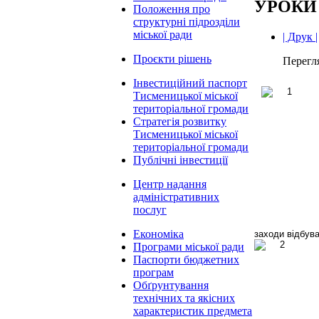
УРОКИ
Положення про
структурні підрозділи
міської ради
| Друк |
Проєкти рішень
Перегл
Інвестиційний паспорт
Тисменицької міської
територіальної громади
Стратегія розвитку
Тисменицької міської
територіальної громади
Публічні інвестиції
Центр надання
адміністративних
послуг
Економіка
заходи відбува
Програми міської ради
Паспорти бюджетних
програм
Обґрунтування
технічних та якісних
характеристик предмета