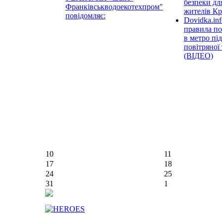
безпеки дл
Франківськводоекотехпром"
жителів К
повідомляє:
Dovidka.inf
правила по
в метро під
повітряної
(ВІДЕО)
10
11
17
18
24
25
31
1