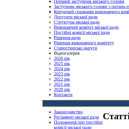
Перший заступник міського голови
Заступник міського голови з питань е
Керуючий справами виконавчого комі
Депутати міської ради
Структура міської ради
Виконавчий комітет міської ради
Постійні комісії міської ради
Рішення ради
Рішення виконавчого комітету
Старостинські округи
Відеогалерея
2026 рік
2025 рік
2024 рік
2023 рік
2022 рік
2021 рік
2020 рік
Контакти
Законодавство
Статт
Регламент міської ради
Положення про постійні
комісії міської ради