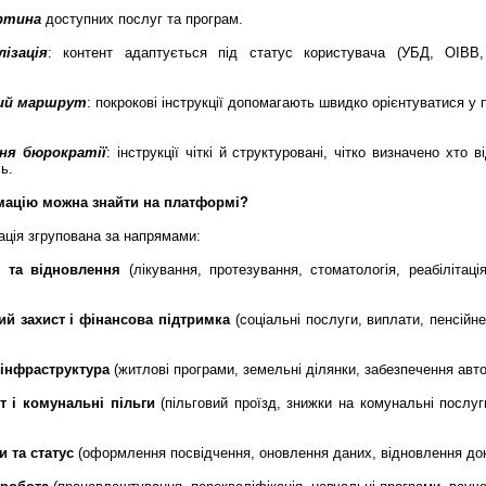
ртина
доступних послуг та програм.
лізація
: контент адаптується під статус користувача (УБД, ОІВВ
лий маршрут
: покрокові інструкції допомагають швидко орієнтуватися у 
ня бюрократії
: інструкції чіткі й структуровані, чітко визначено хто в
ь.
мацію можна знайти на платформі?
ація згрупована за напрямами:
 та відновлення
(лікування, протезування, стоматологія, реабілітаці
ий захист і фінансова підтримка
(соціальні послуги, виплати, пенсійн
 інфраструктура
(житлові програми, земельні ділянки, забезпечення авт
т і комунальні пільги
(пільговий проїзд, знижки на комунальні послуг
 та статус
(оформлення посвідчення, оновлення даних, відновлення док