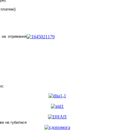
ри)
 платежі)
я на отримання
ує:
ви не губилися