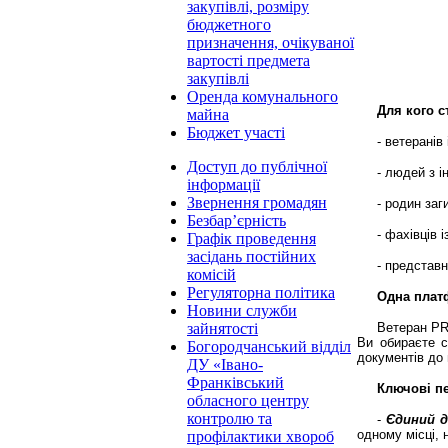
закупівлі, розміру
бюджетного
призначення, очікуваної
вартості предмета
закупівлі
Оренда комунального
Для кого 
майна
Бюджет участі
- ветеранів 
Доступ до публічної
- людей з і
інформації
Звернення громадян
- родин заг
Безбар’єрність
- фахівців 
Графік проведення
засідань постійних
- представн
комісій
Регуляторна політика
Одна плат
Новини служби
Ветеран PRO
зайнятості
Ви обираєте 
Богородчанський відділ
документів до 
ДУ «Івано-
Франківський
Ключові п
обласного центру
контролю та
-
Єдиний 
одному місці, 
профілактики хвороб