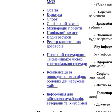
МОЗ
-
Повна ка
Освіта
-
Персона
Культура
загиблого).
Спорт
Соціальний захист
-
Зрозумі
губитися.
Міжнародні проєкти
Цивільний захист
-
Зменшен
Водні ресурси
куди звертатис
Реєстр колективних
договорів
Яку інфор
Уся інформ
Почесний громадянин
Тисменицької міської
-
Здоров’я
територіальної громади
допомога)
Компенсації за
-
Соціальн
пошкоджене внаслідок
адаптація)
бойових дій нерухоме
-
Житло та
майно
-
Транспор
Інформація для
авто)
військовослужбовців,
ветеранів та іхніх сімей
-
Документи