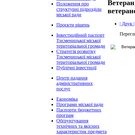
Ветеран
Положення про
структурні підрозділи
ветерано
міської ради
| Друк |
Проєкти рішень
Перегл
Інвестиційний паспорт
Тисменицької міської
територіальної громади
Стратегія розвитку
Тисменицької міської
територіальної громади
Публічні інвестиції
Центр надання
адміністративних
послуг
Економіка
Програми міської ради
Паспорти бюджетних
програм
Обґрунтування
технічних та якісних
характеристик предмета