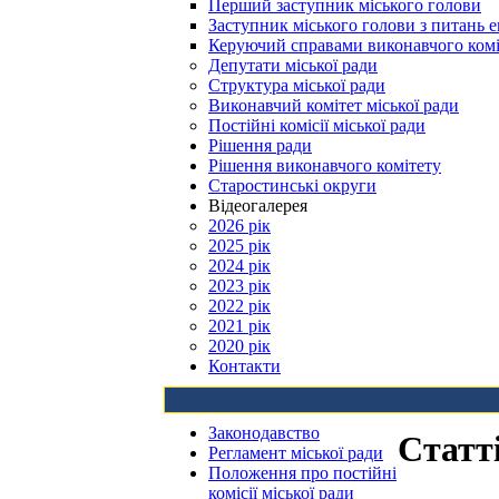
Перший заступник міського голови
Заступник міського голови з питань е
Керуючий справами виконавчого комі
Депутати міської ради
Структура міської ради
Виконавчий комітет міської ради
Постійні комісії міської ради
Рішення ради
Рішення виконавчого комітету
Старостинські округи
Відеогалерея
2026 рік
2025 рік
2024 рік
2023 рік
2022 рік
2021 рік
2020 рік
Контакти
Законодавство
Статт
Регламент міської ради
Положення про постійні
комісії міської ради