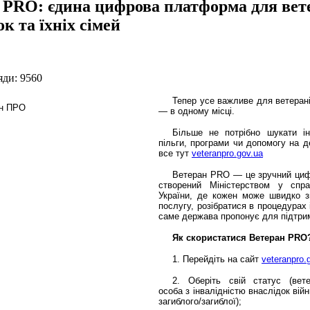
 PRO: єдина цифрова платформа для вете
к та їхніх сімей
яди: 9560
Тепер усе важливе для ветерані
— в одному місці.
Більше не потрібно шукати і
пільги, програми чи допомогу на д
все тут
veteranpro.gov.ua
Ветеран PRO — це зручний циф
створений Міністерством у спра
України, де кожен може швидко з
послугу, розібратися в процедурах 
саме держава пропонує для підтри
Як скористатися Ветеран PRO
1. Перейдіть на сайт
veteranpro.
2. Оберіть свій статус (вете
особа з інвалідністю внаслідок вій
загиблого/загиблої);