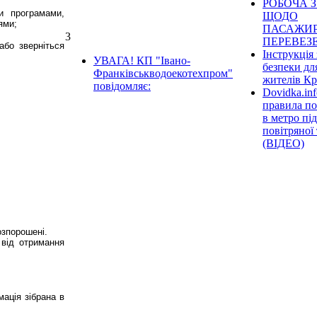
РОБОЧА З
и програмами,
ЩОДО
ями;
ПАСАЖИ
3
ПЕРЕВЕЗ
або зверніться
Інструкція 
УВАГА! КП "Івано-
безпеки дл
Франківськводоекотехпром"
жителів К
повідомляє:
Dovidka.inf
правила по
в метро під
повітряної
(ВІДЕО)
озпорошені.
від отримання
мація зібрана в