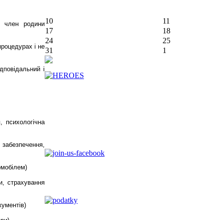
10
11
, член родини
17
18
24
25
процедурах і не
31
1
ідповідальний і
я, психологічна
е забезпечення,
омобілем)
и, страхування
ументів)