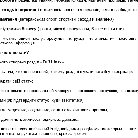
 робота
(працевлаштування, перекваліфікація, навчальні програми, вауче
 та адміністративні пільги
(звільнення від податків, пільги на бюджетні
змагання
(ветеранський спорт, спортивні заходи й змагання)
 підтримка бізнесу
(гранти, мікрофінансування, бізнес-спільноти)
 містить описи послуг, зрозумілі інструкції «як отримати», посиланн
даткова інформація.
 з чого почати?
ього створено розділ «Твій Шлях».
ає тим, хто не впевнений, у якому розділі шукати потрібну інформацію.
брати свій статус.
о ви отримаєте персональний маршрут — покрокову інструкцію, яка показ
чати (як підтвердити статус, куди звертатися);
и до медичних, соціальних, освітніх чи житлових програм;
 далі й які можливості відкриває держава.
 вашого шляху пов’язаний із відповідними розділами платформи — щоб 
ії й могли рухатися впевнено, крок за кроком.