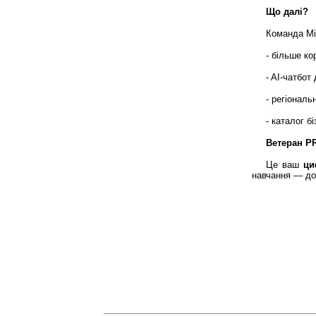
Що далі?
Команда Мі
- більше ко
- AI-чатбот
- регіональ
- каталог б
Ветеран PR
Це ваш
ци
навчання — до 