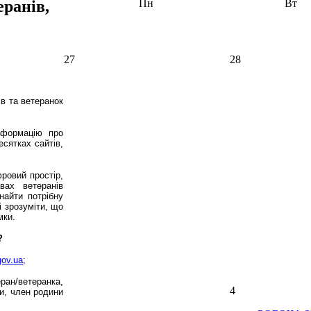
ранів,
Пн
Вт
27
28
в та ветеранок
нформацію про
есятках сайтів,
ровий простір,
вах ветеранів
найти потрібну
і зрозуміти, що
мки.
?
gov.ua
;
ран/ветеранка,
4
ни, член родини