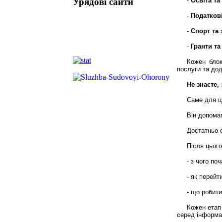
Урядові сайти
-
Освіта та
-
Податкові
-
Спорт та 
-
Гранти та
Кожен блок
послуги та до
Не знаєте,
Саме для ц
Він допомаг
Достатньо о
Після цьог
- з чого по
- як перейт
- що робити
Кожен етап
серед інформац