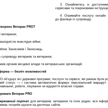
3. Ознайомтесь із доступним
сервісами та покроковими інструкці
4. Отримайте послугу онлайн 
до фахівця із супроводу.
створено Ветеран PRO?
і ветеранок;
нвалідністю внаслідок війни;
иблих Захисників і Захисниць;
із супроводу ветеранів та ветеранок;
иків органів місцевої влади та ветеранських організацій.
форма — безліч можливостей
 об’єднує всі державні програми, послуги та сервіси, які раніше були р
свій статус — і система автоматично формує персональний маршрут: 
навчання, роботи, лікування чи відкриття власної справи.
ереваги Ветеран PRO
державний портал
для ветеранів, ветеранок та їхніх родин: вся інфор
немає потреби шукати на десятках сайтів.