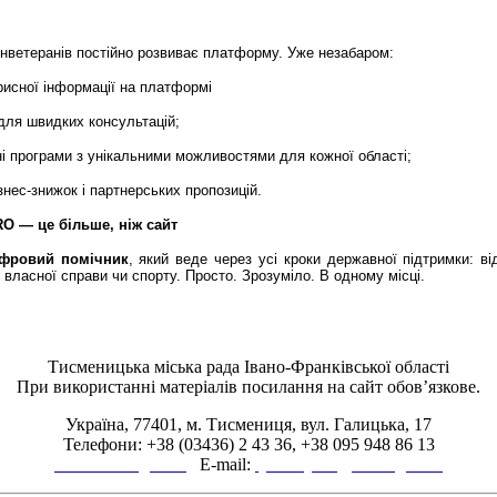
нветеранів постійно розвиває платформу. Уже незабаром:
рисної інформації на платформі
 для швидких консультацій;
ні програми з унікальними можливостями для кожної області;
ізнес-знижок і партнерських пропозицій.
O — це більше, ніж сайт
фровий помічник
, який веде через усі кроки державної підтримки: від
власної справи чи спорту. Просто. Зрозуміло. В одному місці.
Тисменицька міська рада Івано-Франківської області
При використанні матеріалів посилання на сайт обов’язкове.
Україна, 77401, м. Тисмениця, вул. Галицька, 17
Телефони: +38 (03436) 2 43 36, +38 095 948 86 13
www.tsmth.gov.ua
E-mail:
tysmenytsia@tsmth.gov.ua