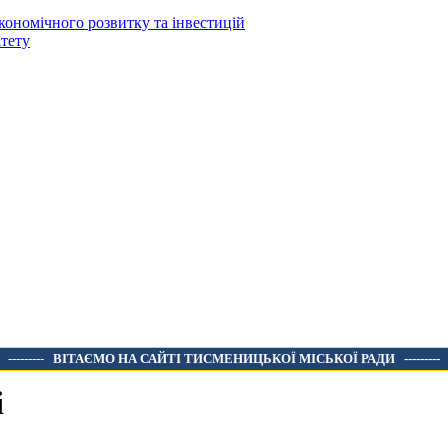
кономічного розвитку та інвестицій
тету
---------
ВІТАЄМО НА САЙТІ ТИСМЕНИЦЬКОЇ МІСЬКОЇ РАДИ
---------
і